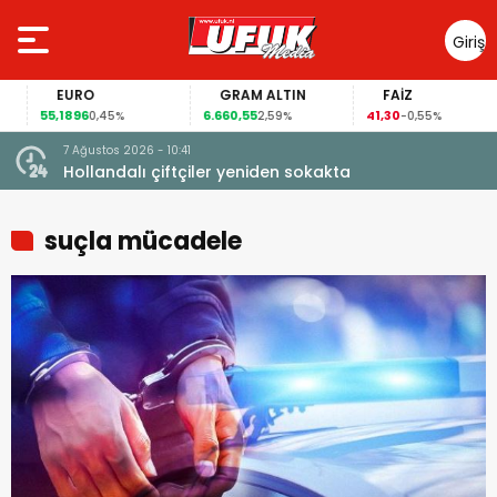
Giriş
Yap
EURO
GRAM ALTIN
FAİZ
55,1896
6.660,55
41,30
0,45%
2,59%
-0,55%
7 Ağustos 2026 - 10:41
çi şoke
Hollandalı çiftçiler yeniden sokakta
suçla mücadele