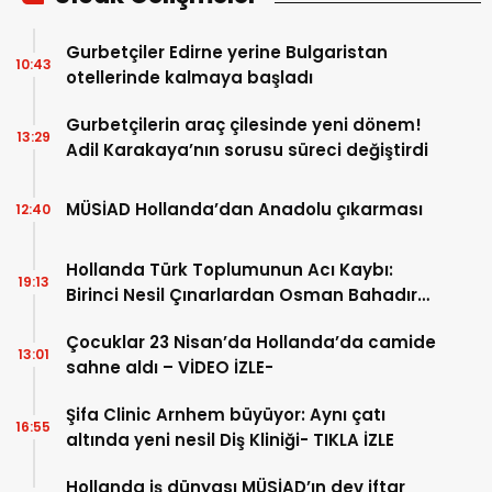
Gurbetçiler Edirne yerine Bulgaristan
10:43
otellerinde kalmaya başladı
Gurbetçilerin araç çilesinde yeni dönem!
13:29
Adil Karakaya’nın sorusu süreci değiştirdi
MÜSİAD Hollanda’dan Anadolu çıkarması
12:40
Hollanda Türk Toplumunun Acı Kaybı:
19:13
Birinci Nesil Çınarlardan Osman Bahadır
Hakk’a uğurlandı
Çocuklar 23 Nisan’da Hollanda’da camide
13:01
sahne aldı – VİDEO İZLE-
Şifa Clinic Arnhem büyüyor: Aynı çatı
16:55
altında yeni nesil Diş Kliniği- TIKLA İZLE
Hollanda iş dünyası MÜSİAD’ın dev iftar