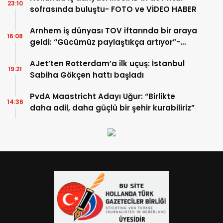
23:10
sofrasında buluştu- FOTO ve VİDEO HABER
Arnhem iş dünyası TOV iftarında bir araya
16:08
geldi: “Gücümüz paylaştıkça artıyor”-
TIKLA İZLE
AJet’ten Rotterdam’a ilk uçuş: İstanbul
19:21
Sabiha Gökçen hattı başladı
PvdA Maastricht Adayı Uğur: “Birlikte
14:36
daha adil, daha güçlü bir şehir kurabiliriz”