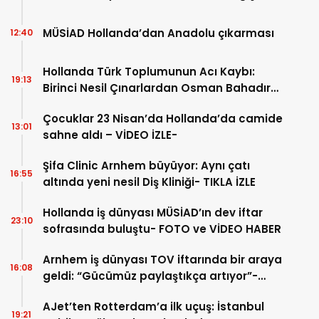
MÜSİAD Hollanda’dan Anadolu çıkarması
12:40
Hollanda Türk Toplumunun Acı Kaybı:
19:13
Birinci Nesil Çınarlardan Osman Bahadır
Hakk’a uğurlandı
Çocuklar 23 Nisan’da Hollanda’da camide
13:01
sahne aldı – VİDEO İZLE-
Şifa Clinic Arnhem büyüyor: Aynı çatı
16:55
altında yeni nesil Diş Kliniği- TIKLA İZLE
Hollanda iş dünyası MÜSİAD’ın dev iftar
23:10
sofrasında buluştu- FOTO ve VİDEO HABER
Arnhem iş dünyası TOV iftarında bir araya
16:08
geldi: “Gücümüz paylaştıkça artıyor”-
TIKLA İZLE
AJet’ten Rotterdam’a ilk uçuş: İstanbul
19:21