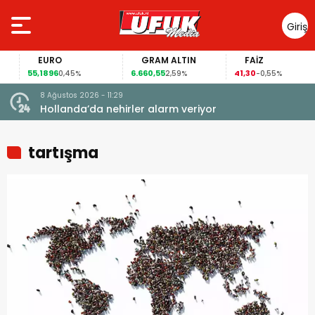
Giriş
Yap
EURO
GRAM ALTIN
FAİZ
55,1896
6.660,55
41,30
0,45%
2,59%
-0,55%
8 Ağustos 2026 - 11:29
k
Hollanda’da nehirler alarm veriyor
tartışma