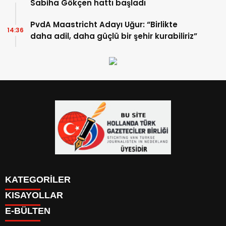
Sabiha Gökçen hattı başladı
PvdA Maastricht Adayı Uğur: “Birlikte
14:36
daha adil, daha güçlü bir şehir kurabiliriz”
KATEGORİLER
KISAYOLLAR
YAZARLAR
E-BÜLTEN
PUAN DURUMU
KAYIT OL