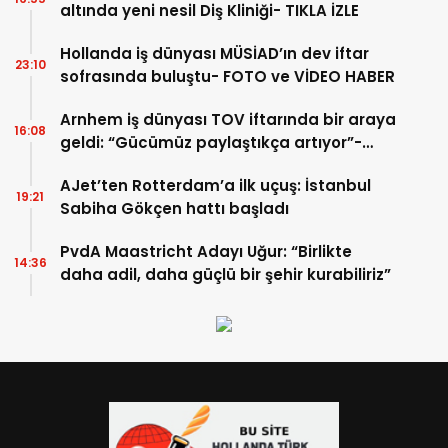
altında yeni nesil Diş Kliniği- TIKLA İZLE
Hollanda iş dünyası MÜSİAD’ın dev iftar
23:10
sofrasında buluştu- FOTO ve VİDEO HABER
Arnhem iş dünyası TOV iftarında bir araya
16:08
geldi: “Gücümüz paylaştıkça artıyor”-
TIKLA İZLE
AJet’ten Rotterdam’a ilk uçuş: İstanbul
19:21
Sabiha Gökçen hattı başladı
PvdA Maastricht Adayı Uğur: “Birlikte
14:36
daha adil, daha güçlü bir şehir kurabiliriz”