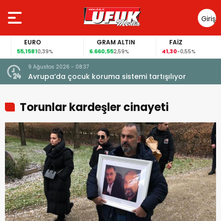
Giriş
Yap
EURO
GRAM ALTIN
FAİZ
55,1581
6.660,55
41,30
0,39%
2,59%
-0,55%
9 Ağustos 2026 - 08:37
Avrupa’da çocuk koruma sistemi tartışılıyor
Torunlar kardeşler cinayeti