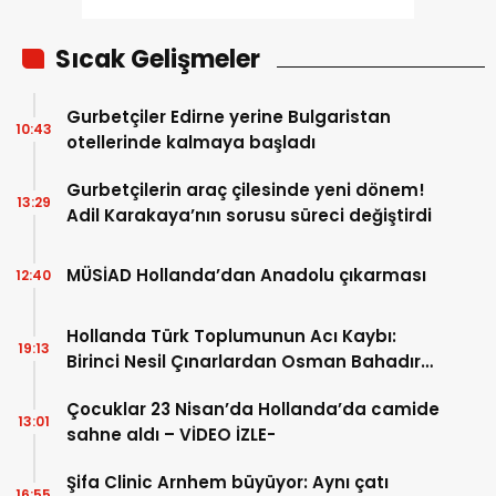
Sıcak Gelişmeler
Gurbetçiler Edirne yerine Bulgaristan
10:43
otellerinde kalmaya başladı
Gurbetçilerin araç çilesinde yeni dönem!
13:29
Adil Karakaya’nın sorusu süreci değiştirdi
MÜSİAD Hollanda’dan Anadolu çıkarması
12:40
Hollanda Türk Toplumunun Acı Kaybı:
19:13
Birinci Nesil Çınarlardan Osman Bahadır
Hakk’a uğurlandı
Çocuklar 23 Nisan’da Hollanda’da camide
13:01
sahne aldı – VİDEO İZLE-
Şifa Clinic Arnhem büyüyor: Aynı çatı
16:55