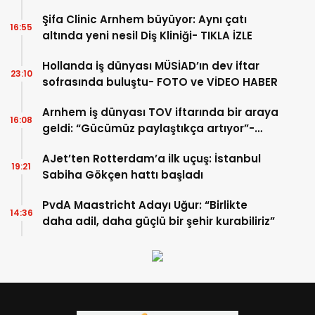
Şifa Clinic Arnhem büyüyor: Aynı çatı
16:55
altında yeni nesil Diş Kliniği- TIKLA İZLE
Hollanda iş dünyası MÜSİAD’ın dev iftar
23:10
sofrasında buluştu- FOTO ve VİDEO HABER
Arnhem iş dünyası TOV iftarında bir araya
16:08
geldi: “Gücümüz paylaştıkça artıyor”-
TIKLA İZLE
AJet’ten Rotterdam’a ilk uçuş: İstanbul
19:21
Sabiha Gökçen hattı başladı
PvdA Maastricht Adayı Uğur: “Birlikte
14:36
daha adil, daha güçlü bir şehir kurabiliriz”