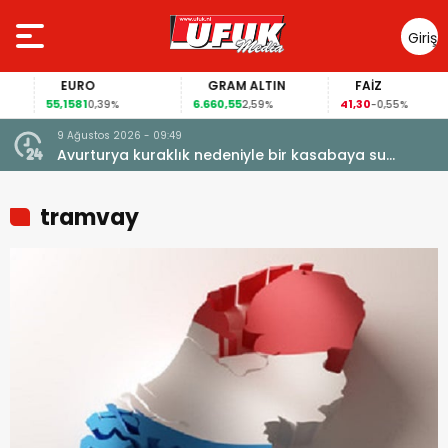
Giriş
Yap
EURO
GRAM ALTIN
FAİZ
55,1581
6.660,55
41,30
0,39%
2,59%
-0,55%
9 Ağustos 2026 - 09:49
Avurturya kuraklık nedeniyle bir kasabaya su
vermeyi durdurdu
tramvay