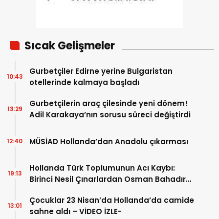
Sıcak Gelişmeler
Gurbetçiler Edirne yerine Bulgaristan
10:43
otellerinde kalmaya başladı
Gurbetçilerin araç çilesinde yeni dönem!
13:29
Adil Karakaya’nın sorusu süreci değiştirdi
MÜSİAD Hollanda’dan Anadolu çıkarması
12:40
Hollanda Türk Toplumunun Acı Kaybı:
19:13
Birinci Nesil Çınarlardan Osman Bahadır
Hakk’a uğurlandı
Çocuklar 23 Nisan’da Hollanda’da camide
13:01
sahne aldı – VİDEO İZLE-