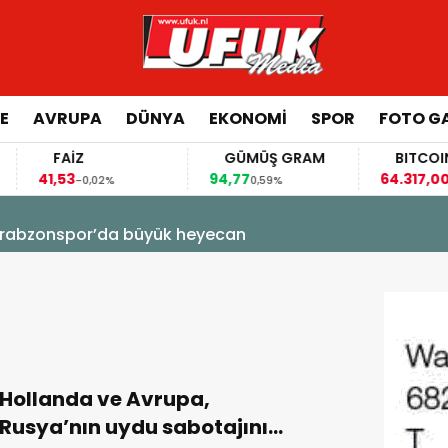
E
AVRUPA
DÜNYA
EKONOMI
SPOR
FOTO GA
FAİZ
GÜMÜŞ GRAM
BITCOIN
41,53
94,77
64.317,00
-0,02%
0,59%
-0,1
! Trabzonspor’da büyük heyecan
Hollanda ve Avrupa,
Rusya’nın uydu sabotajını