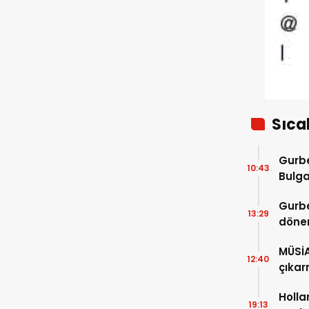
BM’ye taşıyor
Sıca
Gurbe
10:43
Bulga
başla
Gurbe
13:29
dönem
sürec
MÜSİ
12:40
çıkar
Holla
19:13