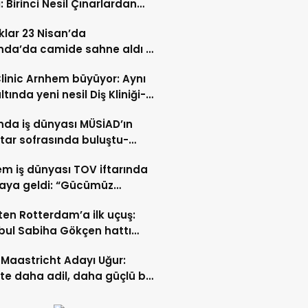
: Birinci Nesil Çınarlardan
n Bahadır Hakk’a uğurlandı
lar 23 Nisan’da
nda’da camide sahne aldı –
 İZLE-
Clinic Arnhem büyüyor: Aynı
ltında yeni nesil Diş Kliniği-
 İZLE
nda iş dünyası MÜSİAD’ın
ftar sofrasında buluştu-
 ve VİDEO HABER
m iş dünyası TOV iftarında
raya geldi: “Gücümüz
ştıkça artıyor”- TIKLA İZLE
ten Rotterdam’a ilk uçuş:
bul Sabiha Gökçen hattı
dı
Maastricht Adayı Uğur:
ikte daha adil, daha güçlü bir
kurabiliriz”