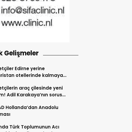
k Gelişmeler
tçiler Edirne yerine
ristan otellerinde kalmaya
dı
tçilerin araç çilesinde yeni
! Adil Karakaya’nın sorusu
i değiştirdi
AD Hollanda’dan Anadolu
ması
nda Türk Toplumunun Acı