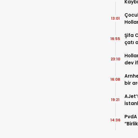
Kaybı
Osma
Çocuk
13:01
Holla
VİDEO
Şifa 
16:55
çatı a
TIKLA
Holla
23:10
dev i
FOTO
Arnhe
16:08
bir a
payla
AJet’
19:21
İstan
başla
PvdA 
14:36
“Birl
şehir 