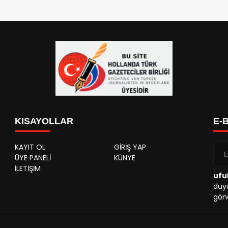
KISAYOLLAR
E-
KAYIT OL
GİRİŞ YAP
ÜYE PANELİ
KÜNYE
İLETİŞİM
ufu
duyu
gönd