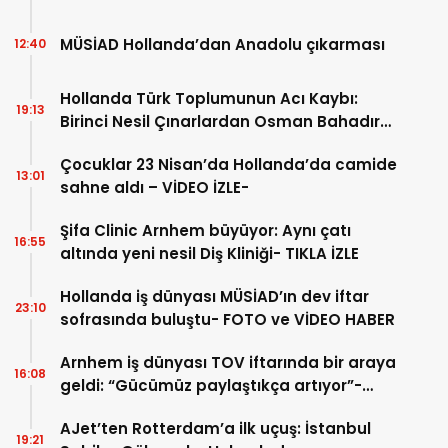
MÜSİAD Hollanda’dan Anadolu çıkarması
12:40
Hollanda Türk Toplumunun Acı Kaybı:
19:13
Birinci Nesil Çınarlardan Osman Bahadır
Hakk’a uğurlandı
Çocuklar 23 Nisan’da Hollanda’da camide
13:01
sahne aldı – VİDEO İZLE-
Şifa Clinic Arnhem büyüyor: Aynı çatı
16:55
altında yeni nesil Diş Kliniği- TIKLA İZLE
Hollanda iş dünyası MÜSİAD’ın dev iftar
23:10
sofrasında buluştu- FOTO ve VİDEO HABER
Arnhem iş dünyası TOV iftarında bir araya
16:08
geldi: “Gücümüz paylaştıkça artıyor”-
TIKLA İZLE
AJet’ten Rotterdam’a ilk uçuş: İstanbul
19:21