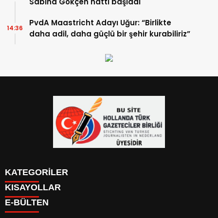
Sabiha Gökçen hattı başladı
PvdA Maastricht Adayı Uğur: “Birlikte
14:36
daha adil, daha güçlü bir şehir kurabiliriz”
KATEGORİLER
KISAYOLLAR
YAZARLAR
E-BÜLTEN
PUAN DURUMU
KAYIT OL
PİYASALAR