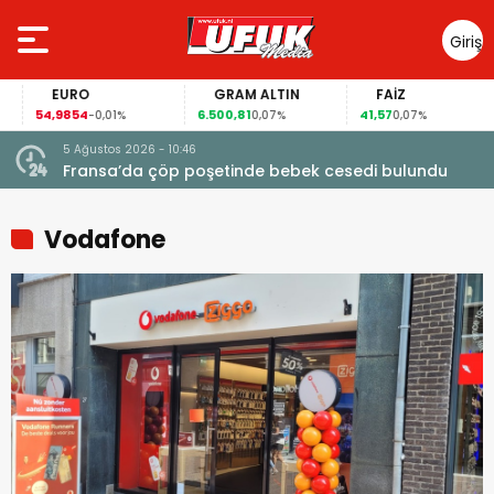
Giriş
Yap
EURO
GRAM ALTIN
FAİZ
54,9854
6.500,81
41,57
-0,01%
0,07%
0,07%
5 Ağustos 2026 - 10:46
a
Fransa’da çöp poşetinde bebek cesedi bulundu
Vodafone