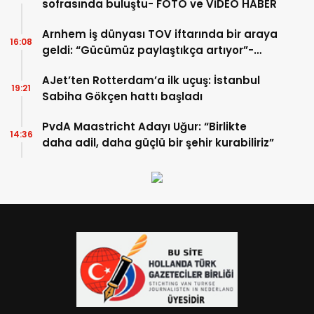
sofrasında buluştu- FOTO ve VİDEO HABER
Arnhem iş dünyası TOV iftarında bir araya
16:08
geldi: “Gücümüz paylaştıkça artıyor”-
TIKLA İZLE
AJet’ten Rotterdam’a ilk uçuş: İstanbul
19:21
Sabiha Gökçen hattı başladı
PvdA Maastricht Adayı Uğur: “Birlikte
14:36
daha adil, daha güçlü bir şehir kurabiliriz”