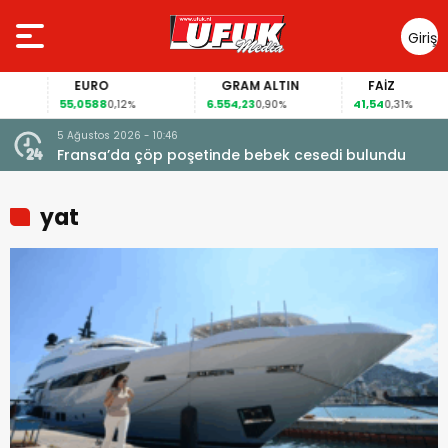
Giriş
Yap
EURO
GRAM ALTIN
FAİZ
55,0588
6.554,23
41,54
0,12%
0,90%
0,31%
5 Ağustos 2026 - 10:46
a
Fransa’da çöp poşetinde bebek cesedi bulundu
yat