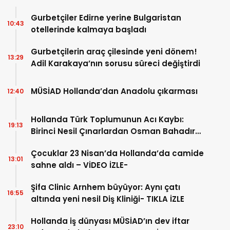
Gurbetçiler Edirne yerine Bulgaristan
10:43
otellerinde kalmaya başladı
Gurbetçilerin araç çilesinde yeni dönem!
13:29
Adil Karakaya’nın sorusu süreci değiştirdi
MÜSİAD Hollanda’dan Anadolu çıkarması
12:40
Hollanda Türk Toplumunun Acı Kaybı:
19:13
Birinci Nesil Çınarlardan Osman Bahadır
Hakk’a uğurlandı
Çocuklar 23 Nisan’da Hollanda’da camide
13:01
sahne aldı – VİDEO İZLE-
Şifa Clinic Arnhem büyüyor: Aynı çatı
16:55
altında yeni nesil Diş Kliniği- TIKLA İZLE
Hollanda iş dünyası MÜSİAD’ın dev iftar
23:10