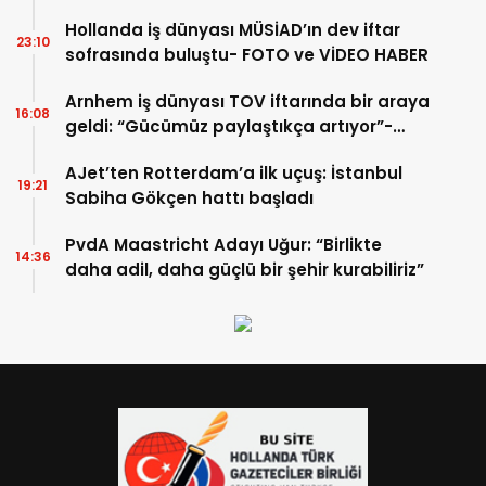
Hollanda iş dünyası MÜSİAD’ın dev iftar
23:10
sofrasında buluştu- FOTO ve VİDEO HABER
Arnhem iş dünyası TOV iftarında bir araya
16:08
geldi: “Gücümüz paylaştıkça artıyor”-
TIKLA İZLE
AJet’ten Rotterdam’a ilk uçuş: İstanbul
19:21
Sabiha Gökçen hattı başladı
PvdA Maastricht Adayı Uğur: “Birlikte
14:36
daha adil, daha güçlü bir şehir kurabiliriz”