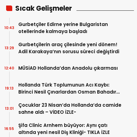
Sıcak Gelişmeler
Gurbetçiler Edirne yerine Bulgaristan
10:43
otellerinde kalmaya başladı
Gurbetçilerin araç çilesinde yeni dönem!
13:29
Adil Karakaya’nın sorusu süreci değiştirdi
MÜSİAD Hollanda’dan Anadolu çıkarması
12:40
Hollanda Türk Toplumunun Acı Kaybı:
19:13
Birinci Nesil Çınarlardan Osman Bahadır
Hakk’a uğurlandı
Çocuklar 23 Nisan’da Hollanda’da camide
13:01
sahne aldı – VİDEO İZLE-
Şifa Clinic Arnhem büyüyor: Aynı çatı
16:55
altında yeni nesil Diş Kliniği- TIKLA İZLE