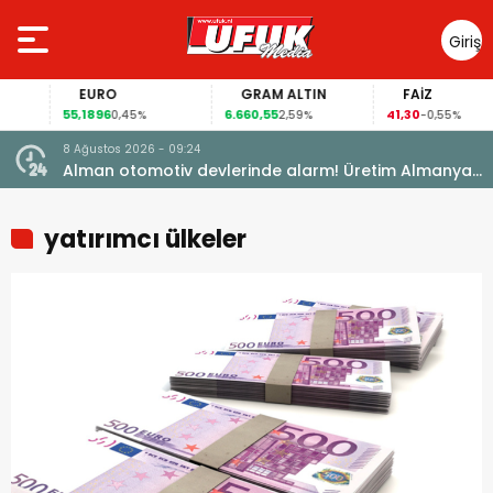
Giriş
Yap
EURO
GRAM ALTIN
FAİZ
55,1896
6.660,55
41,30
0,45%
2,59%
-0,55%
8 Ağustos 2026 - 09:24
k
Alman otomotiv devlerinde alarm! Üretim Almanya
dışına kayıyor
yatırımcı ülkeler