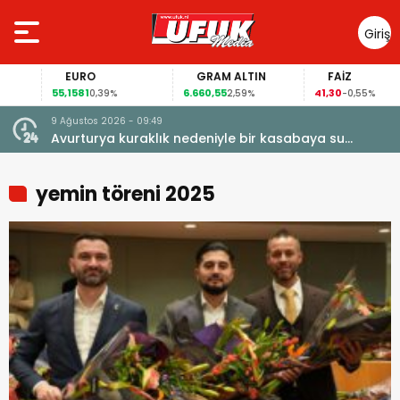
Giriş
Yap
EURO
GRAM ALTIN
FAİZ
55,1581
6.660,55
41,30
0,39%
2,59%
-0,55%
9 Ağustos 2026 - 09:49
Avurturya kuraklık nedeniyle bir kasabaya su
vermeyi durdurdu
yemin töreni 2025