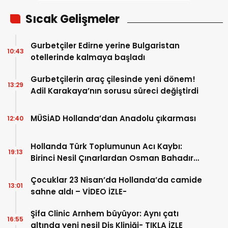
Sıcak Gelişmeler
Gurbetçiler Edirne yerine Bulgaristan
10:43
otellerinde kalmaya başladı
Gurbetçilerin araç çilesinde yeni dönem!
13:29
Adil Karakaya’nın sorusu süreci değiştirdi
MÜSİAD Hollanda’dan Anadolu çıkarması
12:40
Hollanda Türk Toplumunun Acı Kaybı:
19:13
Birinci Nesil Çınarlardan Osman Bahadır
Hakk’a uğurlandı
Çocuklar 23 Nisan’da Hollanda’da camide
13:01
sahne aldı – VİDEO İZLE-
Şifa Clinic Arnhem büyüyor: Aynı çatı
16:55
altında yeni nesil Diş Kliniği- TIKLA İZLE