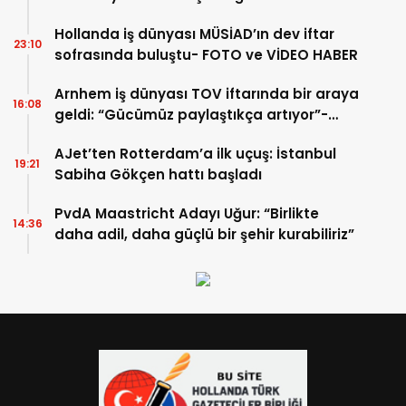
Hollanda iş dünyası MÜSİAD’ın dev iftar
23:10
sofrasında buluştu- FOTO ve VİDEO HABER
Arnhem iş dünyası TOV iftarında bir araya
16:08
geldi: “Gücümüz paylaştıkça artıyor”-
TIKLA İZLE
AJet’ten Rotterdam’a ilk uçuş: İstanbul
19:21
Sabiha Gökçen hattı başladı
PvdA Maastricht Adayı Uğur: “Birlikte
14:36
daha adil, daha güçlü bir şehir kurabiliriz”