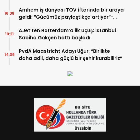
Arnhem iş dünyası TOV iftarında bir araya
16:08
geldi: “Gücümüz paylaştıkça artıyor”-
TIKLA İZLE
AJet’ten Rotterdam’a ilk uçuş: İstanbul
19:21
Sabiha Gökçen hattı başladı
PvdA Maastricht Adayı Uğur: “Birlikte
14:36
daha adil, daha güçlü bir şehir kurabiliriz”