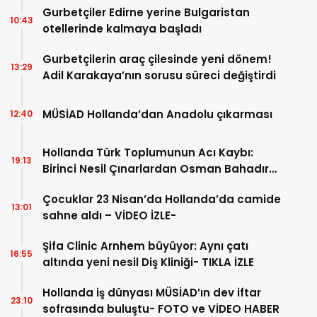
Gurbetçiler Edirne yerine Bulgaristan
10:43
otellerinde kalmaya başladı
Gurbetçilerin araç çilesinde yeni dönem!
13:29
Adil Karakaya’nın sorusu süreci değiştirdi
MÜSİAD Hollanda’dan Anadolu çıkarması
12:40
Hollanda Türk Toplumunun Acı Kaybı:
19:13
Birinci Nesil Çınarlardan Osman Bahadır
Hakk’a uğurlandı
Çocuklar 23 Nisan’da Hollanda’da camide
13:01
sahne aldı – VİDEO İZLE-
Şifa Clinic Arnhem büyüyor: Aynı çatı
16:55
altında yeni nesil Diş Kliniği- TIKLA İZLE
Hollanda iş dünyası MÜSİAD’ın dev iftar
23:10
sofrasında buluştu- FOTO ve VİDEO HABER