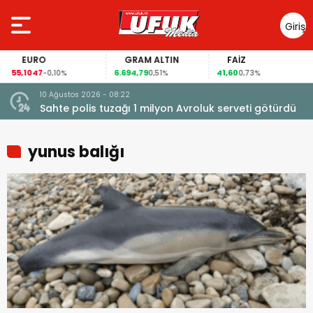
Giriş
Yap
EURO
GRAM ALTIN
FAİZ
55,1047
6.694,79
41,60
-0,10%
0,51%
0,73%
10 Ağustos 2026 - 08:22
Sahte polis tuzağı 1 milyon Avroluk serveti götürdü
yunus balığı