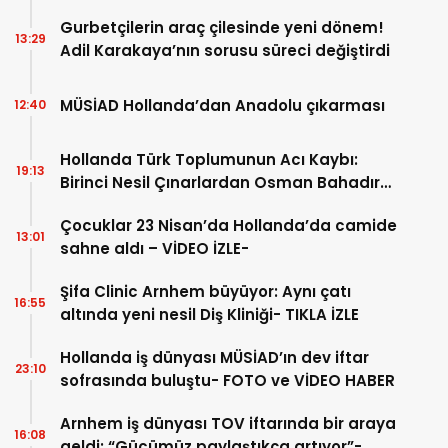
Gurbetçilerin araç çilesinde yeni dönem!
13:29
Adil Karakaya’nın sorusu süreci değiştirdi
MÜSİAD Hollanda’dan Anadolu çıkarması
12:40
Hollanda Türk Toplumunun Acı Kaybı:
19:13
Birinci Nesil Çınarlardan Osman Bahadır
Hakk’a uğurlandı
Çocuklar 23 Nisan’da Hollanda’da camide
13:01
sahne aldı – VİDEO İZLE-
Şifa Clinic Arnhem büyüyor: Aynı çatı
16:55
altında yeni nesil Diş Kliniği- TIKLA İZLE
Hollanda iş dünyası MÜSİAD’ın dev iftar
23:10
sofrasında buluştu- FOTO ve VİDEO HABER
Arnhem iş dünyası TOV iftarında bir araya
16:08
geldi: “Gücümüz paylaştıkça artıyor”-