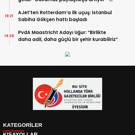
TIKLA İZLE
AJet’ten Rotterdam’a ilk uçuş: İstanbul
19:21
Sabiha Gökçen hattı başladı
PvdA Maastricht Adayı Uğur: “Birlikte
14:36
daha adil, daha güçlü bir şehir kurabiliriz”
KATEGORİLER
KISAYOLLAR