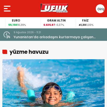
Giriş
Yap
EURO
GRAM ALTIN
FAİZ
55,1581
6.635,87
41,30
0,39%
-0,37%
0,00%
9 Ağustos 2026 - 11:21
yatını
Yunanistan’da arkadaşını kurtarmaya çalışan
Hollandalı kadın hayatını kaybetti
yüzme havuzu