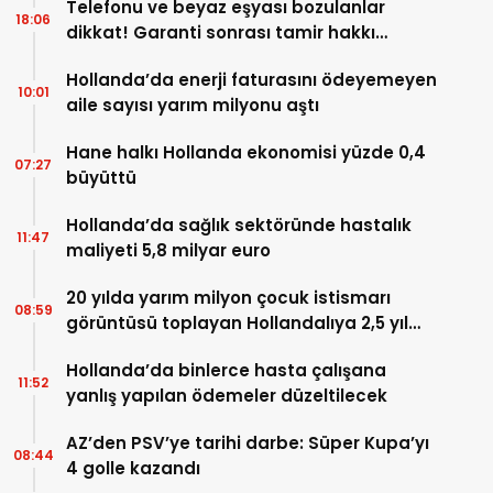
Telefonu ve beyaz eşyası bozulanlar
18:06
dikkat! Garanti sonrası tamir hakkı
başladı
Hollanda’da enerji faturasını ödeyemeyen
10:01
aile sayısı yarım milyonu aştı
Hane halkı Hollanda ekonomisi yüzde 0,4
07:27
büyüttü
Hollanda’da sağlık sektöründe hastalık
11:47
maliyeti 5,8 milyar euro
20 yılda yarım milyon çocuk istismarı
08:59
görüntüsü toplayan Hollandalıya 2,5 yıl
hapis
Hollanda’da binlerce hasta çalışana
11:52
yanlış yapılan ödemeler düzeltilecek
AZ’den PSV’ye tarihi darbe: Süper Kupa’yı
08:44
4 golle kazandı