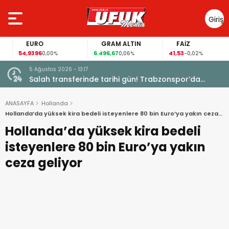
Giriş
Yap
EURO
GRAM ALTIN
FAİZ
54,9396
6.496,67
41,53
0,00%
0,06%
-0,02%
5 Ağustos 2026 - 13:17
Garanti
Salah transferinde tarihi gün! Trabzonspor’da
büyük heyecan
ANASAYFA
Hollanda
Hollanda’da yüksek kira bedeli isteyenlere 80 bin Euro’ya yakın ceza
geliyor
Hollanda’da yüksek kira bedeli
isteyenlere 80 bin Euro’ya yakın
ceza geliyor