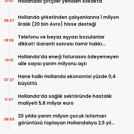
Hollandalı çiftçiler yeniden sokakta
10:41
Hollanda şirketinden çalışanlarına 1 milyon
09:37
liralık (20 bin Avro) hisse desteği
Telefonu ve beyaz eşyası bozulanlar
18:06
dikkat! Garanti sonrası tamir hakkı
başladı
Hollanda’da enerji faturasını ödeyemeyen
10:01
aile sayısı yarım milyonu aştı
Hane halkı Hollanda ekonomisi yüzde 0,4
07:27
büyüttü
Hollanda’da sağlık sektöründe hastalık
11:47
maliyeti 5,8 milyar euro
20 yılda yarım milyon çocuk istismarı
08:59
görüntüsü toplayan Hollandalıya 2,5 yıl
hapis