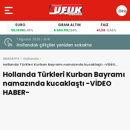
Giriş
Yap
EURO
GRAM ALTIN
FAİZ
55,1896
6.660,55
41,30
0,45%
2,59%
-0,55%
7 Ağustos 2026 - 10:41
çi şoke
Hollandalı çiftçiler yeniden sokakta
ANASAYFA
Hollanda
Hollanda Türkleri Kurban Bayramı namazında kucaklaştı -VİDEO
HABER-
Hollanda Türkleri Kurban Bayramı
namazında kucaklaştı -VİDEO
HABER-