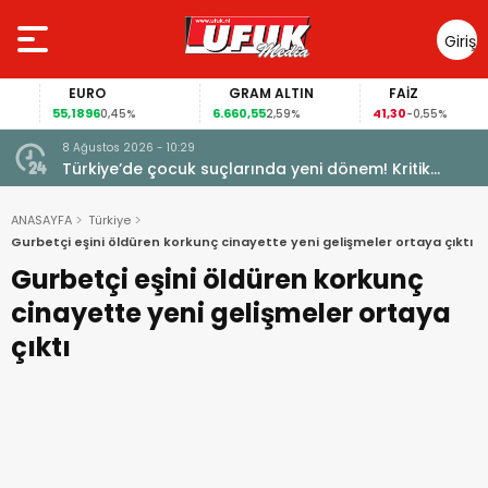
Giriş
Yap
EURO
GRAM ALTIN
FAİZ
55,1896
6.660,55
41,30
0,45%
2,59%
-0,55%
8 Ağustos 2026 - 10:29
Türkiye’de çocuk suçlarında yeni dönem! Kritik
maddeler kabul edildi
ANASAYFA
Türkiye
Gurbetçi eşini öldüren korkunç cinayette yeni gelişmeler ortaya çıktı
Gurbetçi eşini öldüren korkunç
cinayette yeni gelişmeler ortaya
çıktı