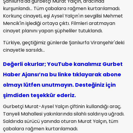
Şanlıurfa'da gurbetçi Murat Yalçın, aracında
kurşunlandı… Tüm çabalara rağmen kurtarılamadı.
Korkunç cinayeti, eşi Aysel Yalçın'ın sevgilisi Mehmet
Mencik'in işlediği ortaya çıktı. Filmleri aratmayan
cinayet planını yapan şüpheliler tutuklandı.
Türkiye, geçtiğimiz günlerde Şanlıurfa Viranşehir'deki
cinayetle sarsıldı…
Değerli okurlar; YouTube kanalımız Gurbet
Haber Ajansı’na bu linke tıklayarak abone
olmayı lütfen unutmayın. Desteğiniz için
şimdiden teşekkür ederiz.
Gurbetçi Murat-Aysel Yalçın çiftinin kullandığı araç,
Tanyeli Mahallesi yakınlarında silahlı saldırıya uğradı.
Saldırıda sürücü yanında oturan Murat Yalçın, tüm
çabalara rağmen kurtarılamadı.