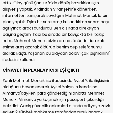
ettik. Olay günü Şanlıurfa'da dönüş hazırlıkları için
alışveriş yaptık. Ardından Viranşehir'e dönerken,
internetten tanışarak sevdiğim Mehmet Mencik'le bir
plan yaptık. Eşim bir süre araç kullandıktan sonra başı
ağrıyınca aracı durdurdu. Ben o sırada direksiyon
başına geçtim. Tabi bu sırada bir kavşakta bizi takip
eden Mehmet Mencik, bizim aracın önünde durarak
eşime ateş açarak öldürüp benim cep telefonumu
alarak kaçtı. Yaşanan bu olaydan dolayı çok pişmanım"
ifadesini kullandı.
CİNAYETİN PLANLAYICISI EŞİ ÇIKTI
Zanlı Mehmet Mencik ise ifadesinde Aysel Y. ile ilişkisinin
olduğunu beyan ederek Aysel Yalçın'ın kendisine
Almanya'dayken para gönderdiğini anlattı. Mehmet
Mencik, Almanya'ya kaçmak için pasaport çıkardığı
belirtildi. Geniş güvenlik önlemleri altında adliyeye zevk
edilen 2 şüpheli mahkeme tarafından tutuklanarak