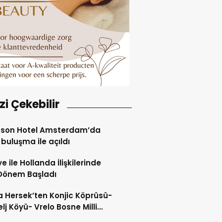
izi Çekebilir
sson Hotel Amsterdam’da
i buluşma ile açıldı
e ile Hollanda İlişkilerinde
Dönem Başladı
 Hersek’ten Konjic Köprüsü-
elj Köyü- Vrelo Bosne Milli