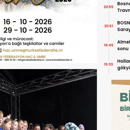
Bosna
20:55
Travn
Yerle
BOSNA
20:51
Saray
(Bölü
Almel
16:45
sonu
Holla
15:03
gökyü