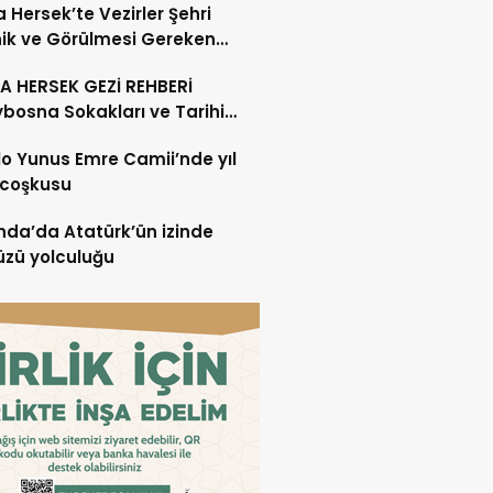
 Hersek’te Vezirler Şehri
ik ve Görülmesi Gereken
r (Bölüm 2)
 HERSEK GEZİ REHBERİ
bosna Sokakları ve Tarihi
m 1)
o Yunus Emre Camii’nde yıl
 coşkusu
nda’da Atatürk’ün izinde
zü yolculuğu