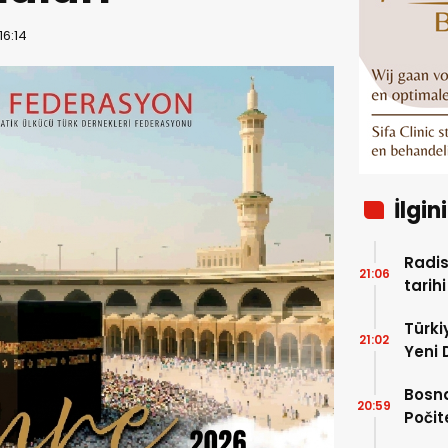
16:14
İlgin
Radi
21:06
tarih
Türkiy
21:02
Yeni 
Bosna
20:59
Počit
Parkı