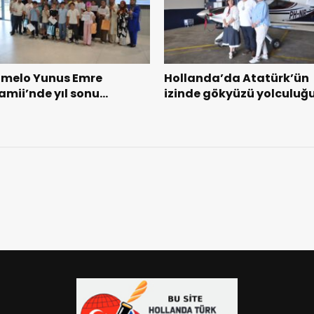
lmelo Yunus Emre
Hollanda’da Atatürk’ün
amii’nde yıl sonu
izinde gökyüzü yolculuğ
oşkusu