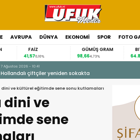
E
AVRUPA
DÜNYA
EKONOMI
SPOR
FOTO GA
FAİZ
GÜMÜŞ GRAM
BITCOIN
1,57
98,66
64.822,00
0,10%
4,73%
0,67%
kakta
dini ve kültürel eğitimde sene sonu kutlamaları
 dini ve
timde sene
aları