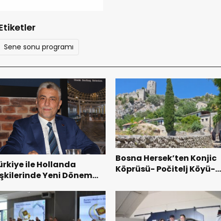
Etiketler
Sene sonu programı
Bosna Hersek’ten Konjic
ürkiye ile Hollanda
Köprüsü- Počitelj Köyü-
lişkilerinde Yeni Dönem
Vrelo Bosne Milli Parkı
aşladı