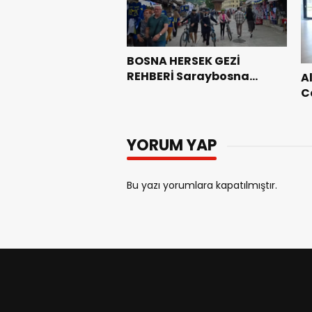
BOSNA HERSEK GEZİ
REHBERİ Saraybosna
A
Sokakları ve Tarihi (Bölüm
C
1)
c
YORUM YAP
Bu yazı yorumlara kapatılmıştır.