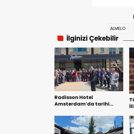
ALMELO
İlginizi Çekebilir
Radisson Hotel
T
Amsterdam’da tarihi
İ
buluşma ile açıldı
B