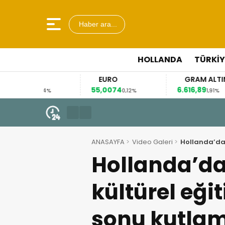
Haber ara...
HOLLANDA
TÜRKIY
EURO
GRAM ALTIN
55,0074
6.616,89
4
14%
0,12%
1,91%
7 Ağustos 2026 - 10:41
Hollandalı çiftçiler yeniden so
ANASAYFA
Video Galeri
Hollanda’da 
Hollanda’da
kültürel eği
sonu kutlam