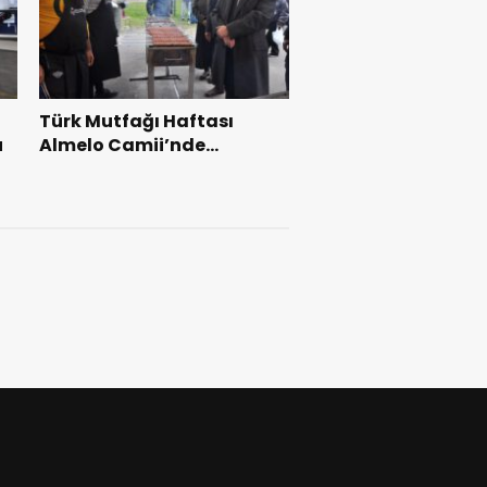
Türk Mutfağı Haftası
u
Almelo Camii’nde
Başkonsolos Yunt
ziyaretiyle taçlandı