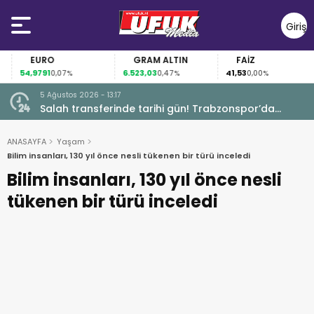
Giriş
Yap
EURO
GRAM ALTIN
FAİZ
54,9791
6.523,03
41,53
0,07%
0,47%
0,00%
5 Ağustos 2026 - 13:17
Garanti
Salah transferinde tarihi gün! Trabzonspor’da
büyük heyecan
ANASAYFA
Yaşam
Bilim insanları, 130 yıl önce nesli tükenen bir türü inceledi
Bilim insanları, 130 yıl önce nesli
tükenen bir türü inceledi