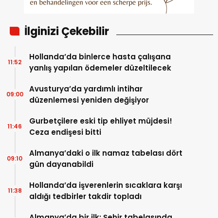
İlginizi Çekebilir
Hollanda’da binlerce hasta çalışana
11:52
yanlış yapılan ödemeler düzeltilecek
Avusturya’da yardımlı intihar
09:00
düzenlemesi yeniden değişiyor
Gurbetçilere eski tip ehliyet müjdesi!
11:46
Ceza endişesi bitti
Almanya’daki o ilk namaz tabelası dört
09:10
gün dayanabildi
Hollanda’da işverenlerin sıcaklara karşı
11:38
aldığı tedbirler takdir topladı
Almanya’da bir ilk: Şehir tabelasında