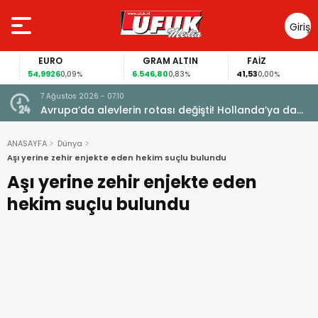
Giriş
Yap
EURO
GRAM ALTIN
FAİZ
54,9926
6.546,80
41,53
0,09%
0,83%
0,00%
7 Ağustos 2026 - 07:10
vden
Avrupa’da alevlerin rotası değişti! Hollanda’ya da
ulaştı
ANASAYFA
Dünya
Aşı yerine zehir enjekte eden hekim suçlu bulundu
Aşı yerine zehir enjekte eden
hekim suçlu bulundu