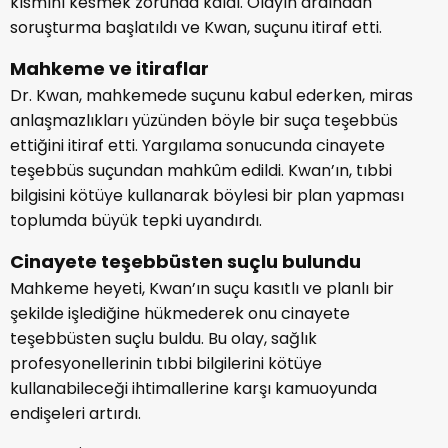
kısmını kesmek zorunda kaldı. Olayın ardından
soruşturma başlatıldı ve Kwan, suçunu itiraf etti.
Mahkeme ve itiraflar
Dr. Kwan, mahkemede suçunu kabul ederken, miras
anlaşmazlıkları yüzünden böyle bir suça teşebbüs
ettiğini itiraf etti. Yargılama sonucunda cinayete
teşebbüs suçundan mahkûm edildi. Kwan’ın, tıbbi
bilgisini kötüye kullanarak böylesi bir plan yapması
toplumda büyük tepki uyandırdı.
Cinayete teşebbüsten suçlu bulundu
Mahkeme heyeti, Kwan’ın suçu kasıtlı ve planlı bir
şekilde işlediğine hükmederek onu cinayete
teşebbüsten suçlu buldu. Bu olay, sağlık
profesyonellerinin tıbbi bilgilerini kötüye
kullanabileceği ihtimallerine karşı kamuoyunda
endişeleri artırdı.