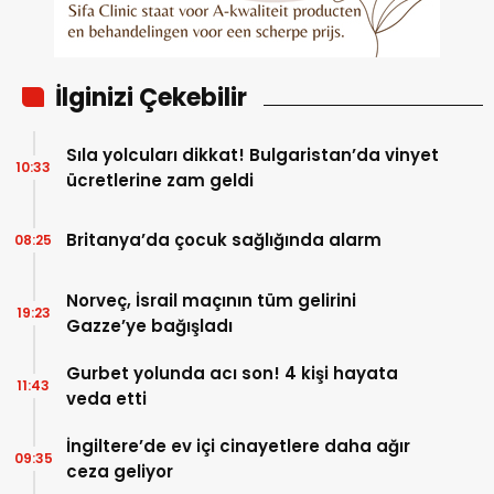
İlginizi Çekebilir
Sıla yolcuları dikkat! Bulgaristan’da vinyet
10:33
ücretlerine zam geldi
Britanya’da çocuk sağlığında alarm
08:25
Norveç, İsrail maçının tüm gelirini
19:23
Gazze’ye bağışladı
Gurbet yolunda acı son! 4 kişi hayata
11:43
veda etti
İngiltere’de ev içi cinayetlere daha ağır
09:35
ceza geliyor