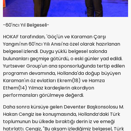
-60'ncı Yıl Belgeseli-
HOKAF tarafından, 'Göç'ün ve Karaman Çarşı
Yangını'nın 60'ncı Yılı Anısı'na özel olarak hazırlanan
belgesel izlendi. Duygu yüklü belgesel salonda
bulunanları geçmişe götürdü, o eski günler yad edildi.
Yurtsever Group'un ana sponsorluğunda tertip edilen
programın devamında, Hollanda'da doğup büyüyen
Karaman'ın öz evlatları Ekrem(18) ve Hamza
Ethem(14) Yılmaz kardeşlerin akordiyon
performansları görülmeye değerdi.
Daha sonra kürsüye gelen Deventer Başkonsolosu M.
Hakan Cengiz ise konuşmasında, Hollanda’daki Türk
toplumunun bu ülkede bıraktığı derin iz ve emeği
hatırlattı. Cengiz, "Bu akşam izlediğimiz belgesel, Türk