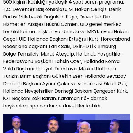
500 kişinin katıldığı, yaklaşık 4 saat süren programa,
T.C. Deventer Başkonsolosu M. Hakan Cengiz, Denk
Partisi Milletvekili Doğukan Ergin, Deventer Din
Hizmetleri Ataşesi Hüsnü Özmen, UID genel merkez
teşkilatlanma başkan yardımcısı ve MKYK üyesi Hakan
Geçol, UID Hollanda Başkanı Ertuğrul Kurt, Horecabond
Nederland başkanı Tarık Saki, DEİK-DTİK Limburg
Bölge Temsilcisi Murat Ateşalp, Hollanda Yozgatlılar
Federasyonu Başkanı Tahsin Özer, Hollanda Konya
Vakfı Başkanı Hidayet Esenkaya, Müsiad Hollanda
Turizm Birim Başkanı Gültekin Eser, Hollanda Beyazay
Derneği Başkanı Aynur Çakır ve yardımcısı Fikret Gür,
Hollanda Nevşehirliler Derneği Başkanı Şengezer Kürk,
İOT Başkanı Zeki Baran, Karaman Köy dernek
başkanları, sponsorlar ve davetliler katıldı.