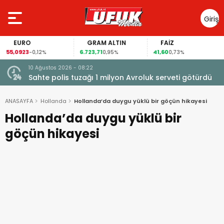
Giriş
Yap
O
GRAM ALTIN
FAİZ
GÜM
3
6.723,71
41,60
101,06
-0,12%
0,95%
0,73%
3,
10 Ağustos 2026 - 08:22
Sahte polis tuzağı 1 milyon Avroluk serveti götürdü
ANASAYFA
Hollanda
Hollanda’da duygu yüklü bir göçün hikayesi
Hollanda’da duygu yüklü bir
göçün hikayesi