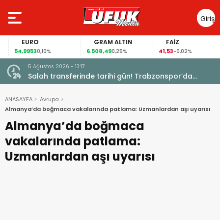
Giriş
Yap
EURO
GRAM ALTIN
FAİZ
54,9953
6.508,49
41,53
0,10%
0,25%
-0,02%
5 Ağustos 2026 - 13:17
Garanti
Salah transferinde tarihi gün! Trabzonspor’da
büyük heyecan
ANASAYFA
Avrupa
Almanya’da boğmaca vakalarında patlama: Uzmanlardan aşı uyarısı
Almanya’da boğmaca
vakalarında patlama:
Uzmanlardan aşı uyarısı