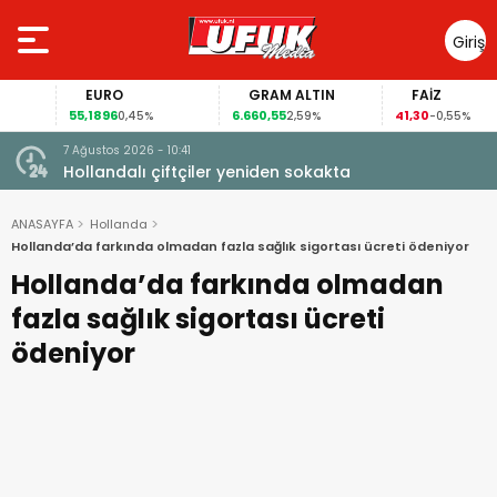
Giriş
Yap
EURO
GRAM ALTIN
FAİZ
55,1896
6.660,55
41,30
0,45%
2,59%
-0,55%
7 Ağustos 2026 - 10:41
çi şoke
Hollandalı çiftçiler yeniden sokakta
ANASAYFA
Hollanda
Hollanda’da farkında olmadan fazla sağlık sigortası ücreti ödeniyor
Hollanda’da farkında olmadan
fazla sağlık sigortası ücreti
ödeniyor