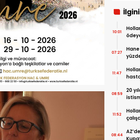
İlgin
Holla
10:01
ödeye
milyo
Hane 
07:27
yüzde
Holla
11:47
hasta
20 yı
08:59
istis
Holla
Holla
11:52
çalış
düzel
AZ’de
08:44
Kupa’