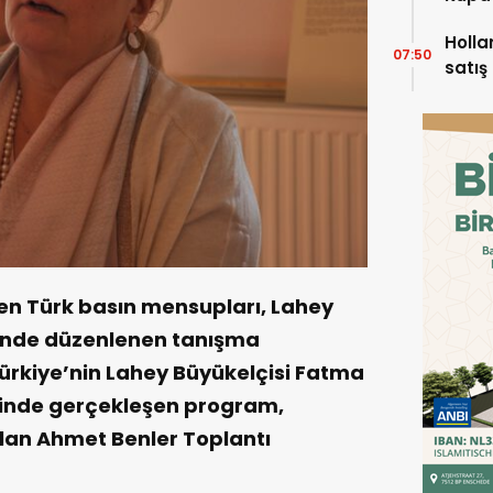
Holla
07:50
satış
göste
en Türk basın mensupları, Lahey
iğinde düzenlenen tanışma
Türkiye’nin Lahey Büyükelçisi Fatma
ğinde gerçekleşen program,
alan Ahmet Benler Toplantı