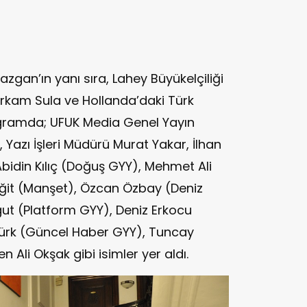
gan’ın yanı sıra, Lahey Büyükelçiliği
 Erkam Sula ve Hollanda’daki Türk
rogramda; UFUK Media Genel Yayın
Yazı İşleri Müdürü Murat Yakar, İlhan
bidin Kılıç (Doğuş GYY), Mehmet Ali
ğit (Manşet), Özcan Özbay (Deniz
ut (Platform GYY), Deniz Erkocu
türk (Güncel Haber GYY), Tuncay
n Ali Okşak gibi isimler yer aldı.