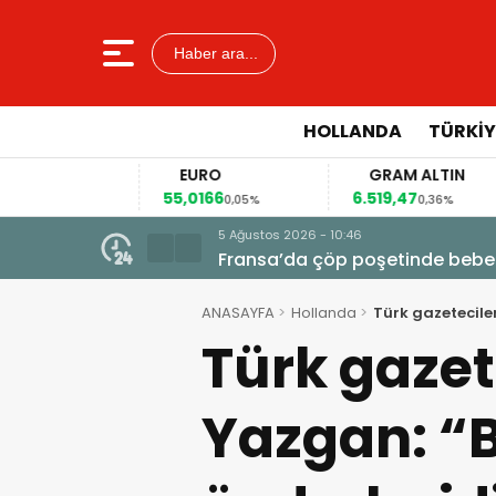
Haber ara...
HOLLANDA
TÜRKIY
EURO
GRAM ALTIN
55,0166
6.519,47
41
0%
0,05%
0,36%
5 Ağustos 2026 - 10:46
Fransa’da çöp poşetinde bebe
ANASAYFA
Hollanda
Türk gazetecile
Türk gazet
Yazgan: “