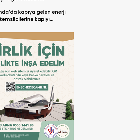
nda’da kapıya gelen enerji
 temsilcilerine kapıyı
rmek en iyisi