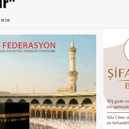
ir”
 18:08