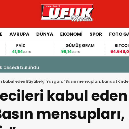
E
AVRUPA
DÜNYA
EKONOMI
SPOR
FOTO GA
FAİZ
GÜMÜŞ GRAM
BITCOIN
,54
95,14
64.646,00
0,31%
0,21%
-0,22%
k cesedi bulundu
ri kabul eden Büyükelçi Yazgan: “Basın mensupları, kanaat önder
ecileri kabul eden
Basın mensupları,