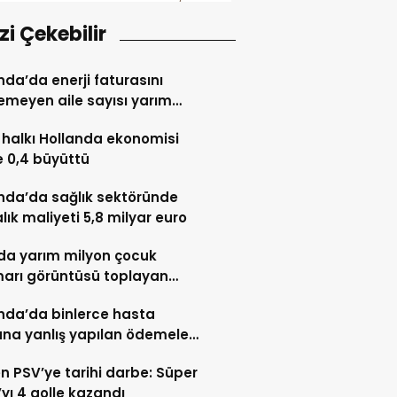
izi Çekebilir
nda’da enerji faturasını
meyen aile sayısı yarım
nu aştı
halkı Hollanda ekonomisi
 0,4 büyüttü
nda’da sağlık sektöründe
lık maliyeti 5,8 milyar euro
lda yarım milyon çocuk
marı görüntüsü toplayan
ndalıya 2,5 yıl hapis
nda’da binlerce hasta
ana yanlış yapılan ödemeler
tilecek
n PSV’ye tarihi darbe: Süper
yı 4 golle kazandı