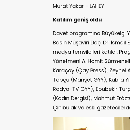
Murat Yakar - LAHEY
Katılım geniş oldu
Davet programına Büyükelçi Yaz
Basın Müşaviri Doç. Dr. İsmail
medya temsilcileri katıldı. P
Yönetmeni A. Hamit Sürmeneli, 
Karaçay (Çay Press), Zeynel A
Topçu (Manşet GYY), Kübra Yi
Radyo-TV GYY), Ebubekir Turg
(Kadın Dergisi), Mahmut Eröz
Çinibulak ve eski gazetecilerde