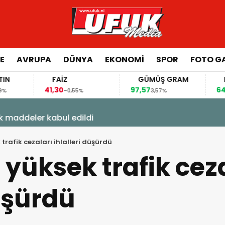
E
AVRUPA
DÜNYA
EKONOMI
SPOR
FOTO GA
FAİZ
GÜMÜŞ GRAM
BITCOIN
41,30
97,57
64.844,00
-0,55%
3,57%
0,70%
rm! Üretim Almanya dışına kayıyor
trafik cezaları ihlalleri düşürdü
 yüksek trafik cez
düşürdü