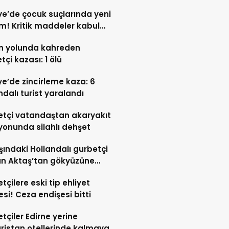
ye’de çocuk suçlarında yeni
! Kritik maddeler kabul
n yolunda kahreden
tçi kazası: 1 ölü
ye’de zincirleme kaza: 6
ndalı turist yaralandı
tçi vatandaştan akaryakıt
yonunda silahlı dehşet
şındaki Hollandalı gurbetçi
an Aktaş’tan gökyüzüne
 yolculuk
tçilere eski tip ehliyet
si! Ceza endişesi bitti
tçiler Edirne yerine
ristan otellerinde kalmaya