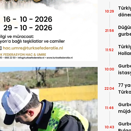
Türki
10:29
dönem
edildi
Düğü
21:56
gurbe
Türki
11:52
Holla
Gurbe
10:00
istas
77 ya
22:04
Türk
cesur
Gurbe
11:46
müjde
Gurbe
10:43
Bulga