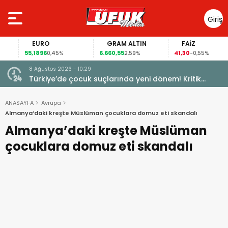
Giriş
Yap
EURO
GRAM ALTIN
FAİZ
55,1896
6.660,55
41,30
0,45%
2,59%
-0,55%
8 Ağustos 2026 - 10:29
Türkiye’de çocuk suçlarında yeni dönem! Kritik
maddeler kabul edildi
ANASAYFA
Avrupa
Almanya’daki kreşte Müslüman çocuklara domuz eti skandalı
Almanya’daki kreşte Müslüman
çocuklara domuz eti skandalı