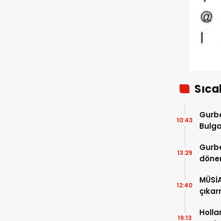
eti skandalı
Sıca
Gurbe
10:43
Bulga
başla
Gurbe
13:29
dönem
sürec
MÜSİ
12:40
çıkar
Holla
19:13