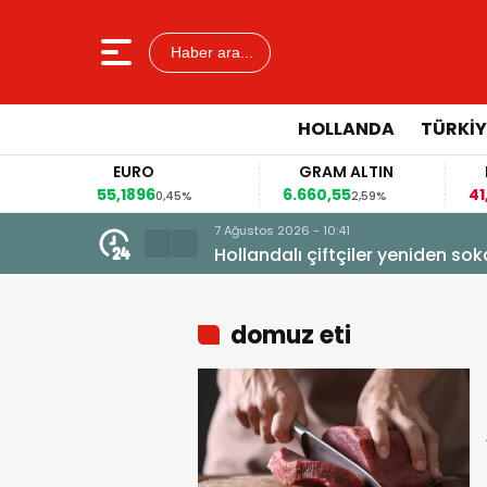
Haber ara...
HOLLANDA
TÜRKIY
EURO
GRAM ALTIN
FAİZ
55,1896
6.660,55
41,30
0,45%
2,59%
-0
7 Ağustos 2026 - 10:41
Hollandalı çiftçiler yeniden so
domuz eti