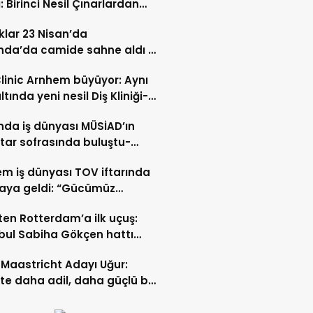
: Birinci Nesil Çınarlardan
n Bahadır Hakk’a uğurlandı
lar 23 Nisan’da
nda’da camide sahne aldı –
 İZLE-
Clinic Arnhem büyüyor: Aynı
ltında yeni nesil Diş Kliniği-
 İZLE
nda iş dünyası MÜSİAD’ın
ftar sofrasında buluştu-
 ve VİDEO HABER
m iş dünyası TOV iftarında
raya geldi: “Gücümüz
ştıkça artıyor”- TIKLA İZLE
ten Rotterdam’a ilk uçuş:
bul Sabiha Gökçen hattı
dı
Maastricht Adayı Uğur:
ikte daha adil, daha güçlü bir
kurabiliriz”