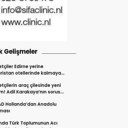
k Gelişmeler
tçiler Edirne yerine
ristan otellerinde kalmaya
dı
tçilerin araç çilesinde yeni
! Adil Karakaya’nın sorusu
i değiştirdi
AD Hollanda’dan Anadolu
ması
nda Türk Toplumunun Acı