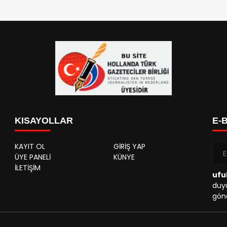
KISAYOLLAR
E-
KAYIT OL
GİRİŞ YAP
ÜYE PANELİ
KÜNYE
İLETİŞİM
ufu
duyu
gönd