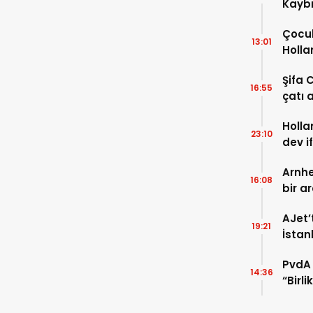
Kaybı
Osma
Çocuk
13:01
Holla
VİDEO
Şifa 
16:55
çatı a
TIKLA
Holla
23:10
dev i
FOTO
Arnhe
16:08
bir a
payla
AJet’
19:21
İstan
başla
PvdA 
14:36
“Birl
şehir 