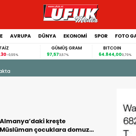
E
AVRUPA
DÜNYA
EKONOMI
SPOR
FOTO GA
GÜMÜŞ GRAM
BITCOIN
97,57
64.844,00
,55%
3,57%
0,70%
kakta
Almanya’daki kreşte
Müslüman çocuklara domuz