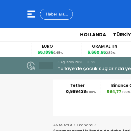
Haber ara...
HOLLANDA
TÜRKIY
EURO
GRAM ALTIN
55,1896
6.660,55
41
2%
0,45%
2,59%
8 Ağustos 2026 - 10:29
Türkiye’de çocuk suçlarında ye
Ethereum
Tether
Binance Coin
1.919,86
0,999438
594,77
0.40%
0.00%
1.00%
ANASAYFA
Ekonomi
Savaş sonrası Hollanda’da daha fazla k