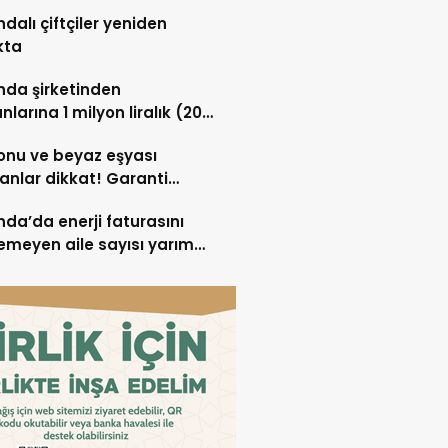
ıyor
ndalı çiftçiler yeniden
kta
nda şirketinden
nlarına 1 milyon liralık (20
vro) hisse desteği
onu ve beyaz eşyası
anlar dikkat! Garanti
sı tamir hakkı başladı
nda’da enerji faturasını
meyen aile sayısı yarım
nu aştı