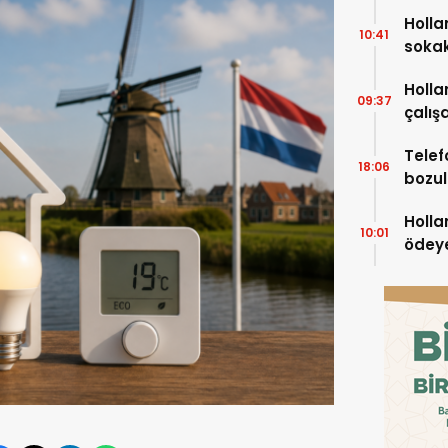
çıkar
Holla
10:41
soka
Holla
09:37
çalışa
bin A
Telef
18:06
bozul
sonra
Holla
10:01
ödeye
milyo