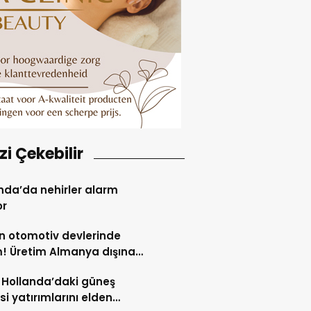
izi Çekebilir
nda’da nehirler alarm
or
 otomotiv devlerinde
! Üretim Almanya dışına
or
, Hollanda’daki güneş
isi yatırımlarını elden