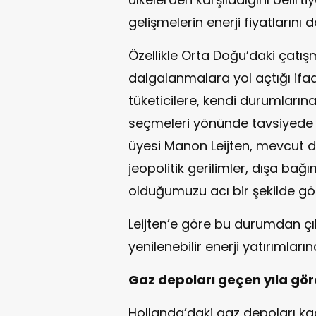
gelişmelerin enerji fiyatlarını
Özellikle Orta Doğu’daki çatış
dalgalanmalara yol açtığı ifa
tüketicilere, kendi durumların
seçmeleri yönünde tavsiyede
üyesi Manon Leijten, mevcut d
jeopolitik gerilimler, dışa bağı
olduğumuzu acı bir şekilde gös
Leijten’e göre bu durumdan çık
yenilenebilir enerji yatırımla
Gaz depoları geçen yıla gö
Hollanda’daki gaz depoları ka