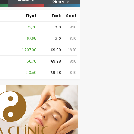
Görenler
Fiyat
Fark
Saat
73,70
%10
18:10
67,65
%10
18:10
1.707,00
%9.99
18:10
50,70
%9.98
18:10
210,50
%9.98
18:10