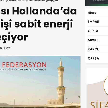
sı Hollanda’da
Hisse
şi sabit enerji
EMPAE
GIPTA
eçiyor
MRSHL
6 13:07
KARCL
CRFSA