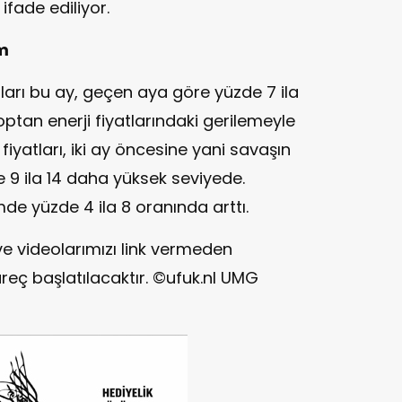
 ifade ediliyor.
um
atları bu ay, geçen aya göre yüzde 7 ila
optan enerji fiyatlarındaki gerilemeyle
fiyatları, iki ay öncesine yani savaşın
9 ila 14 daha yüksek seviyede.
emde yüzde 4 ila 8 oranında arttı.
ve videolarımızı link vermeden
reç başlatılacaktır. ©ufuk.nl UMG