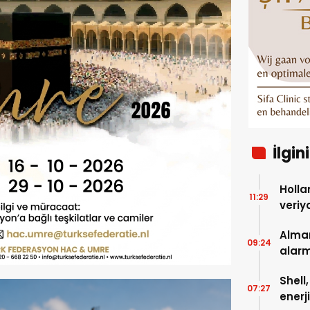
İlgin
Holla
11:29
veriy
Alman
09:24
alarm
kayıy
Shell
07:27
enerj