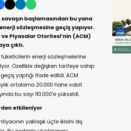
i savaşın başlamasından bu yana
enerji sözleşmesine geçiş yapıyor.
 ve Piyasalar Otoritesi’nin (ACM)
ya çıktı.
 tüketicilerin enerji sözleşmelerine
liyor. Özellikle değişken tarifeye sahip
a geçiş yaptığı ifade edildi. ACM
 aylık ortalama 20.000 hane sabit
nda bu sayı 110.000’e yükseldi.
erden etkileniyor
iyacının yaklaşık üçte ikisini dış
yor. Bu nedenle uluslararası