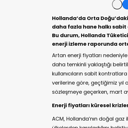
Hollanda’da Orta Doğu’dak
daha fazla hane halkı sabit 
Bu durum, Hollanda Tüketici
enerji izleme raporunda orta
Artan enerji fiyatları nedeniyle
daha temkinli yaklaştığı belirti
kullanıcıların sabit kontratlar
verilerine göre, geçtiğimiz yıl
sözleşmeye geçerken, mart ayı
Enerji fiyatları küresel krizl
ACM, Hollanda’nın doğal gaz iht
ülkelerden karşıladığını belirti