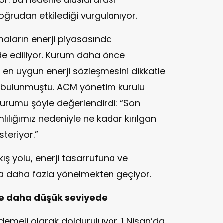
 doğrudan etkilediği vurgulanıyor.
maların enerji piyasasında
de ediliyor. Kurum daha önce
a en uygun enerji sözleşmesini dikkatle
 bulunmuştu. ACM yönetim kurulu
urumu şöyle değerlendirdi: “Son
mlılığımız nedeniyle ne kadar kırılgan
teriyor.”
ış yolu, enerji tasarrufuna ve
rına daha fazla yönelmekten geçiyor.
re daha düşük seviyede
demeli olarak dolduruluyor. 1 Nisan’da