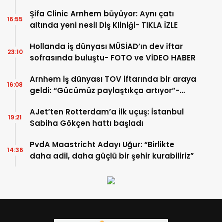
Şifa Clinic Arnhem büyüyor: Aynı çatı
16:55
altında yeni nesil Diş Kliniği- TIKLA İZLE
Hollanda iş dünyası MÜSİAD’ın dev iftar
23:10
sofrasında buluştu- FOTO ve VİDEO HABER
Arnhem iş dünyası TOV iftarında bir araya
16:08
geldi: “Gücümüz paylaştıkça artıyor”-
TIKLA İZLE
AJet’ten Rotterdam’a ilk uçuş: İstanbul
19:21
Sabiha Gökçen hattı başladı
PvdA Maastricht Adayı Uğur: “Birlikte
14:36
daha adil, daha güçlü bir şehir kurabiliriz”