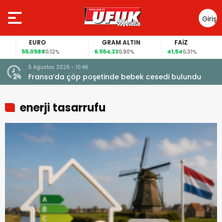
Giriş
Yap
EURO
GRAM ALTIN
FAİZ
55,0588
6.554,23
41,54
0,12%
0,90%
0,31%
5 Ağustos 2026 - 10:46
a
Fransa’da çöp poşetinde bebek cesedi bulundu
enerji tasarrufu