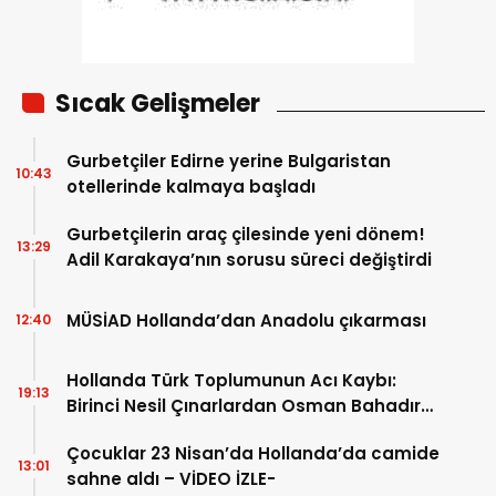
Sıcak Gelişmeler
Gurbetçiler Edirne yerine Bulgaristan
10:43
otellerinde kalmaya başladı
Gurbetçilerin araç çilesinde yeni dönem!
13:29
Adil Karakaya’nın sorusu süreci değiştirdi
MÜSİAD Hollanda’dan Anadolu çıkarması
12:40
Hollanda Türk Toplumunun Acı Kaybı:
19:13
Birinci Nesil Çınarlardan Osman Bahadır
Hakk’a uğurlandı
Çocuklar 23 Nisan’da Hollanda’da camide
13:01
sahne aldı – VİDEO İZLE-