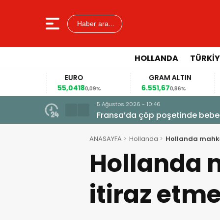
Haber ara...
HOLLANDA
TÜRKIY
EURO
GRAM ALTIN
55,0418
6.551,67
41
4%
0,09%
0,86%
5 Ağustos 2026 - 10:46
Fransa’da çöp poşetinde bebe
ANASAYFA
Hollanda
Hollanda mahke
Hollanda 
itiraz etm