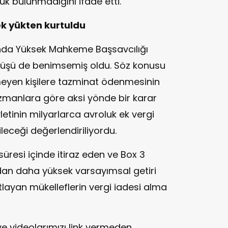
uk bulunmadığını ifade etti.
ek yükten kurtuldu
da Yüksek Mahkeme Başsavcılığı
rüşü de benimsemiş oldu. Söz konusu
meyen kişilere tazminat ödenmesinin
 Uzmanlara göre aksi yönde bir karar
etinin milyarlarca avroluk ek vergi
eceği değerlendiriliyordu.
 süresi içinde itiraz eden ve Box 3
dan daha yüksek varsayımsal getiri
layan mükelleflerin vergi iadesi alma
ve videolarımızı link vermeden