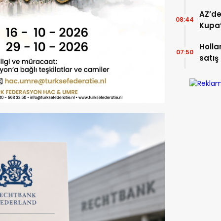
düzel
AZ’de
08:44
Kupa’
Holla
07:50
satış
göste