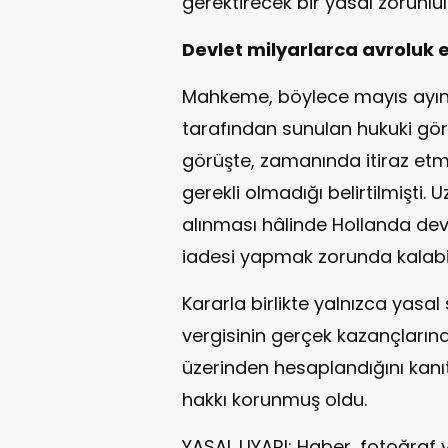
gerektirecek bir yasal zorunlul
Devlet milyarlarca avroluk 
Mahkeme, böylece mayıs ayın
tarafından sunulan hukuki gö
görüşte, zamanında itiraz et
gerekli olmadığı belirtilmişti.
alınması hâlinde Hollanda devl
iadesi yapmak zorunda kalabil
Kararla birlikte yalnızca yasal
vergisinin gerçek kazançların
üzerinden hesaplandığını kanıt
hakkı korunmuş oldu.
YASAL UYARI: Haber, fotoğraf 