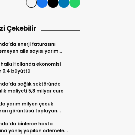
izi Çekebilir
nda’da enerji faturasını
meyen aile sayısı yarım
nu aştı
halkı Hollanda ekonomisi
 0,4 büyüttü
nda’da sağlık sektöründe
lık maliyeti 5,8 milyar euro
lda yarım milyon çocuk
marı görüntüsü toplayan
ndalıya 2,5 yıl hapis
nda’da binlerce hasta
ana yanlış yapılan ödemeler