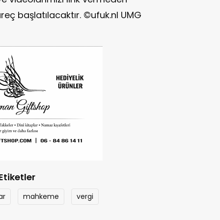
reç başlatılacaktır. ©ufuk.nl UMG
Etiketler
ar
mahkeme
vergi