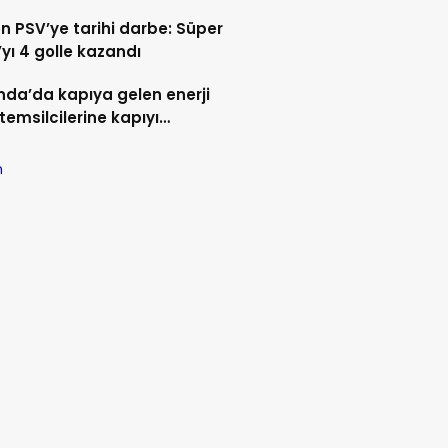
tilecek
n PSV’ye tarihi darbe: Süper
yı 4 golle kazandı
nda’da kapıya gelen enerji
 temsilcilerine kapıyı
rmek en iyisi