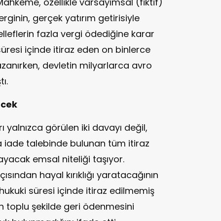
ahkeme, özellikle varsayımsal (fiktif)
ginin, gerçek yatırım getirisiyle
eflerin fazla vergi ödediğine karar
üresi içinde itiraz eden on binlerce
azanırken, devletin milyarlarca avro
ı.
ecek
yalnızca görülen iki davayı değil,
a iade talebinde bulunan tüm itiraz
yacak emsal niteliği taşıyor.
çısından hayal kırıklığı yaratacağının
hukuki süresi içinde itiraz edilmemiş
n toplu şekilde geri ödenmesini