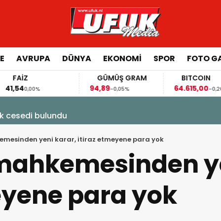
E
AVRUPA
DÜNYA
EKONOMI
SPOR
FOTO GA
FAİZ
GÜMÜŞ GRAM
BITCOIN
,54
94,89
64.615,00
0,00%
-0,05%
-0,26%
k cesedi bulundu
mesinden yeni karar, itiraz etmeyene para yok
mahkemesinden ye
eyene para yok