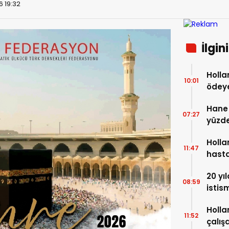
6 19:32
İlgin
Holla
10:01
ödeye
milyo
Hane 
07:27
yüzde
Holla
11:47
hasta
20 yı
08:59
istis
Holla
Holla
11:52
çalış