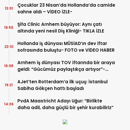
Çocuklar 23 Nisan’da Hollanda’da camide
13:01
sahne aldı – VİDEO İZLE-
Şifa Clinic Arnhem büyüyor: Aynı çatı
16:55
altında yeni nesil Diş Kliniği- TIKLA İZLE
Hollanda iş dünyası MÜSİAD’ın dev iftar
23:10
sofrasında buluştu- FOTO ve VİDEO HABER
Arnhem iş dünyası TOV iftarında bir araya
16:08
geldi: “Gücümüz paylaştıkça artıyor”-
TIKLA İZLE
AJet’ten Rotterdam’a ilk uçuş: İstanbul
19:21
Sabiha Gökçen hattı başladı
PvdA Maastricht Adayı Uğur: “Birlikte
14:36
daha adil, daha güçlü bir şehir kurabiliriz”