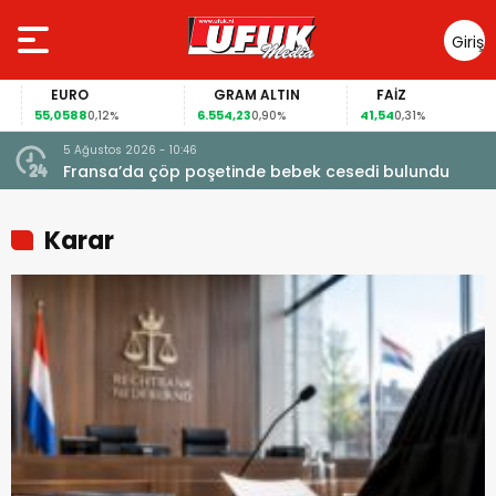
Giriş
Yap
EURO
GRAM ALTIN
FAİZ
55,0588
6.554,23
41,54
0,12%
0,90%
0,31%
5 Ağustos 2026 - 10:46
a
Fransa’da çöp poşetinde bebek cesedi bulundu
Karar