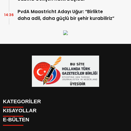
PvdA Maastricht Adayı Uğur: “Birlikte
14:36
daha adil, daha güçlü bir şehir kurabiliriz”
KATEGORİLER
KISAYOLLAR
YAZARLAR
E-BÜLTEN
PUAN DURUMU
KAYIT OL
PİYASALAR