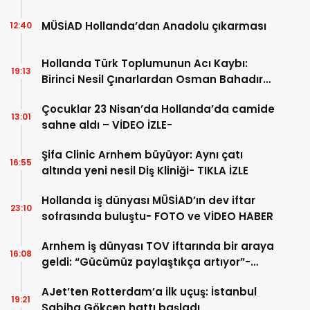
MÜSİAD Hollanda’dan Anadolu çıkarması
12:40
Hollanda Türk Toplumunun Acı Kaybı:
19:13
Birinci Nesil Çınarlardan Osman Bahadır
Hakk’a uğurlandı
Çocuklar 23 Nisan’da Hollanda’da camide
13:01
sahne aldı – VİDEO İZLE-
Şifa Clinic Arnhem büyüyor: Aynı çatı
16:55
altında yeni nesil Diş Kliniği- TIKLA İZLE
Hollanda iş dünyası MÜSİAD’ın dev iftar
23:10
sofrasında buluştu- FOTO ve VİDEO HABER
Arnhem iş dünyası TOV iftarında bir araya
16:08
geldi: “Gücümüz paylaştıkça artıyor”-
TIKLA İZLE
AJet’ten Rotterdam’a ilk uçuş: İstanbul
19:21
Sabiha Gökçen hattı başladı