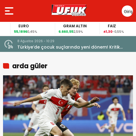
Giriş
Yap
EURO
GRAM ALTIN
FAİZ
55,1896
6.660,55
41,30
0,45%
2,59%
-0,55%
8 Ağustos 2026 - 10:29
Türkiye’de çocuk suçlarında yeni dönem! Kritik
maddeler kabul edildi
arda güler