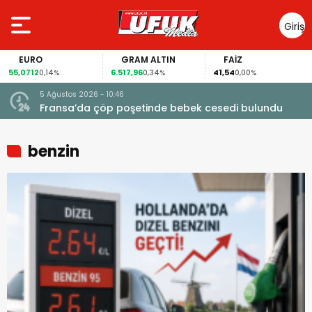
Giriş
Yap
EURO
GRAM ALTIN
FAİZ
55,0712
6.517,96
41,54
0,14%
0,34%
0,00%
5 Ağustos 2026 - 10:46
a
Fransa’da çöp poşetinde bebek cesedi bulundu
benzin