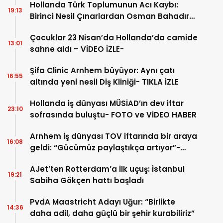
Hollanda Türk Toplumunun Acı Kaybı:
19:13
Birinci Nesil Çınarlardan Osman Bahadır
Hakk’a uğurlandı
Çocuklar 23 Nisan’da Hollanda’da camide
13:01
sahne aldı – VİDEO İZLE-
Şifa Clinic Arnhem büyüyor: Aynı çatı
16:55
altında yeni nesil Diş Kliniği- TIKLA İZLE
Hollanda iş dünyası MÜSİAD’ın dev iftar
23:10
sofrasında buluştu- FOTO ve VİDEO HABER
Arnhem iş dünyası TOV iftarında bir araya
16:08
geldi: “Gücümüz paylaştıkça artıyor”-
TIKLA İZLE
AJet’ten Rotterdam’a ilk uçuş: İstanbul
19:21
Sabiha Gökçen hattı başladı
PvdA Maastricht Adayı Uğur: “Birlikte
14:36
daha adil, daha güçlü bir şehir kurabiliriz”