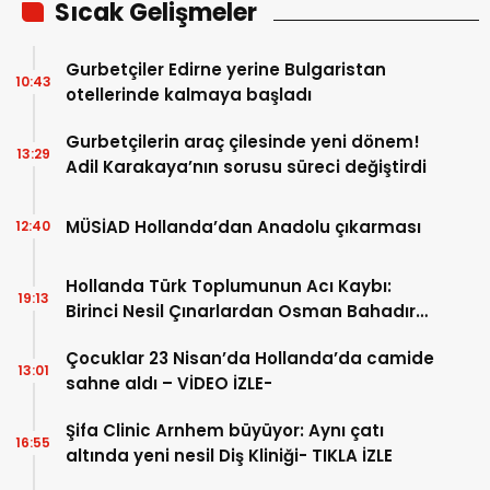
Sıcak Gelişmeler
Gurbetçiler Edirne yerine Bulgaristan
10:43
otellerinde kalmaya başladı
Gurbetçilerin araç çilesinde yeni dönem!
13:29
Adil Karakaya’nın sorusu süreci değiştirdi
MÜSİAD Hollanda’dan Anadolu çıkarması
12:40
Hollanda Türk Toplumunun Acı Kaybı:
19:13
Birinci Nesil Çınarlardan Osman Bahadır
Hakk’a uğurlandı
Çocuklar 23 Nisan’da Hollanda’da camide
13:01
sahne aldı – VİDEO İZLE-
Şifa Clinic Arnhem büyüyor: Aynı çatı
16:55
altında yeni nesil Diş Kliniği- TIKLA İZLE