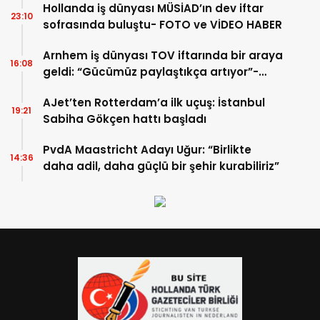
Hollanda iş dünyası MÜSİAD’ın dev iftar
23:10
sofrasında buluştu- FOTO ve VİDEO HABER
Arnhem iş dünyası TOV iftarında bir araya
16:08
geldi: “Gücümüz paylaştıkça artıyor”-
TIKLA İZLE
AJet’ten Rotterdam’a ilk uçuş: İstanbul
19:21
Sabiha Gökçen hattı başladı
PvdA Maastricht Adayı Uğur: “Birlikte
14:36
daha adil, daha güçlü bir şehir kurabiliriz”