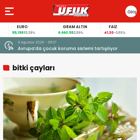
Giriş
Yap
EURO
GRAM ALTIN
FAİZ
55,1581
6.660,55
41,30
0,39%
2,59%
-0,55%
9 Ağustos 2026 - 08:37
Avrupa’da çocuk koruma sistemi tartışılıyor
bitki çayları