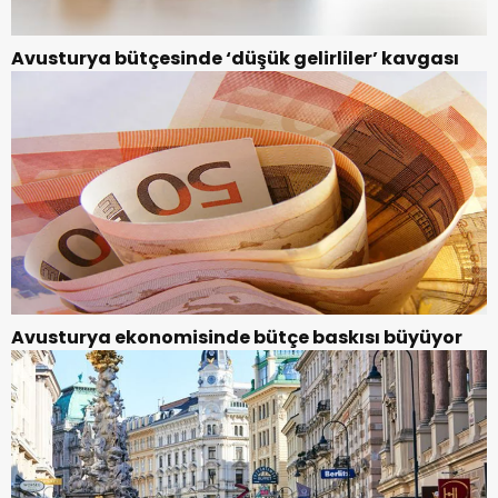
Avusturya bütçesinde ‘düşük gelirliler’ kavgası
Avusturya ekonomisinde bütçe baskısı büyüyor