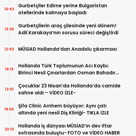
Gurbetçiler Edirne yerine Bulgaristan
10:43
otellerinde kalmaya başladı
Gurbetçilerin araç çilesinde yeni dönem!
13:29
Adil Karakaya’nın sorusu süreci değiştirdi
MÜSİAD Hollanda’dan Anadolu çıkarması
12:40
Hollanda Türk Toplumunun Acı Kaybı:
19:13
Birinci Nesil Çınarlardan Osman Bahadır
Hakk’a uğurlandı
Çocuklar 23 Nisan’da Hollanda’da camide
13:01
sahne aldı – VİDEO İZLE-
Şifa Clinic Arnhem büyüyor: Aynı çatı
16:55
altında yeni nesil Diş Kliniği- TIKLA İZLE
Hollanda iş dünyası MÜSİAD’ın dev iftar
23:10
sofrasında buluştu- FOTO ve VİDEO HABER