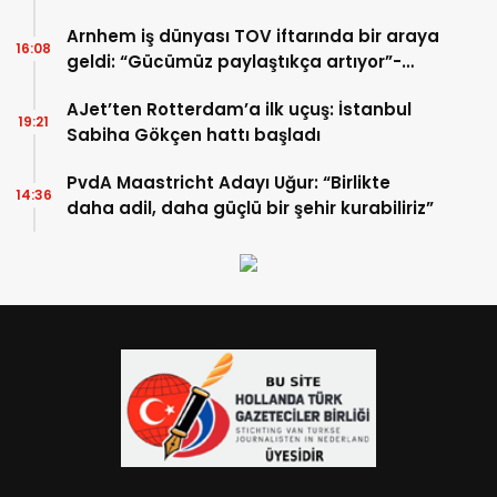
Arnhem iş dünyası TOV iftarında bir araya
16:08
geldi: “Gücümüz paylaştıkça artıyor”-
TIKLA İZLE
AJet’ten Rotterdam’a ilk uçuş: İstanbul
19:21
Sabiha Gökçen hattı başladı
PvdA Maastricht Adayı Uğur: “Birlikte
14:36
daha adil, daha güçlü bir şehir kurabiliriz”