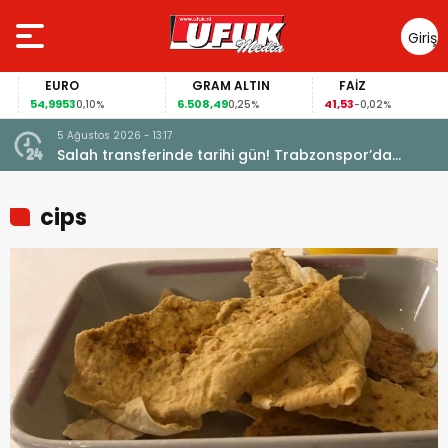
Giriş
Yap
EURO
GRAM ALTIN
FAİZ
54,9953
6.508,49
41,53
0,10%
0,25%
-0,02%
5 Ağustos 2026 - 13:17
Garanti
Salah transferinde tarihi gün! Trabzonspor’da
büyük heyecan
cips