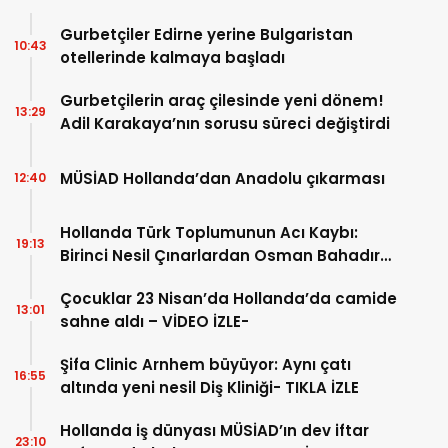
Gurbetçiler Edirne yerine Bulgaristan
10:43
otellerinde kalmaya başladı
Gurbetçilerin araç çilesinde yeni dönem!
13:29
Adil Karakaya’nın sorusu süreci değiştirdi
MÜSİAD Hollanda’dan Anadolu çıkarması
12:40
Hollanda Türk Toplumunun Acı Kaybı:
19:13
Birinci Nesil Çınarlardan Osman Bahadır
Hakk’a uğurlandı
Çocuklar 23 Nisan’da Hollanda’da camide
13:01
sahne aldı – VİDEO İZLE-
Şifa Clinic Arnhem büyüyor: Aynı çatı
16:55
altında yeni nesil Diş Kliniği- TIKLA İZLE
Hollanda iş dünyası MÜSİAD’ın dev iftar
23:10