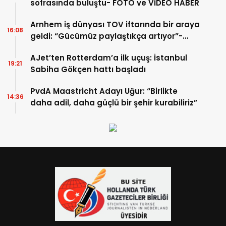
sofrasında buluştu- FOTO ve VİDEO HABER
Arnhem iş dünyası TOV iftarında bir araya
16:08
geldi: “Gücümüz paylaştıkça artıyor”-
TIKLA İZLE
AJet’ten Rotterdam’a ilk uçuş: İstanbul
19:21
Sabiha Gökçen hattı başladı
PvdA Maastricht Adayı Uğur: “Birlikte
14:36
daha adil, daha güçlü bir şehir kurabiliriz”