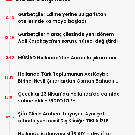
Gurbetçiler Edirne yerine Bulgaristan
10:43
otellerinde kalmaya başladı
Gurbetçilerin araç çilesinde yeni dönem!
13:29
Adil Karakaya’nın sorusu süreci değiştirdi
MÜSİAD Hollanda’dan Anadolu çıkarması
12:40
Hollanda Türk Toplumunun Acı Kaybı:
19:13
Birinci Nesil Çınarlardan Osman Bahadır
Hakk’a uğurlandı
Çocuklar 23 Nisan’da Hollanda’da camide
13:01
sahne aldı – VİDEO İZLE-
Şifa Clinic Arnhem büyüyor: Aynı çatı
16:55
altında yeni nesil Diş Kliniği- TIKLA İZLE
Hollanda iş dünyası MÜSİAD’ın dev iftar