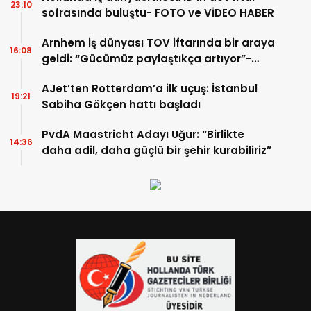
23:10
sofrasında buluştu- FOTO ve VİDEO HABER
Arnhem iş dünyası TOV iftarında bir araya
16:08
geldi: “Gücümüz paylaştıkça artıyor”-
TIKLA İZLE
AJet’ten Rotterdam’a ilk uçuş: İstanbul
19:21
Sabiha Gökçen hattı başladı
PvdA Maastricht Adayı Uğur: “Birlikte
14:36
daha adil, daha güçlü bir şehir kurabiliriz”