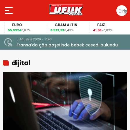
Giriş
Yap
EURO
GRAM ALTIN
FAİZ
55,0324
6.523,93
41,53
0,07%
0,43%
-0,02%
5 Ağustos 2026 - 10:46
a
Fransa’da çöp poşetinde bebek cesedi bulundu
dijital