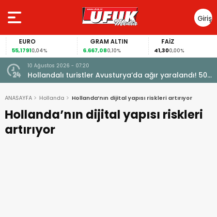
Giriş
Yap
EURO
GRAM ALTIN
FAİZ
55,1791
6.667,08
41,30
0,04%
0,10%
0,00%
10 Ağustos 2026 - 07:20
türdü
Hollandalı turistler Avusturya’da ağır yaralandı! 50
metrelik uçuruma düştü
ANASAYFA
Hollanda
Hollanda’nın dijital yapısı riskleri artırıyor
Hollanda’nın dijital yapısı riskleri
artırıyor