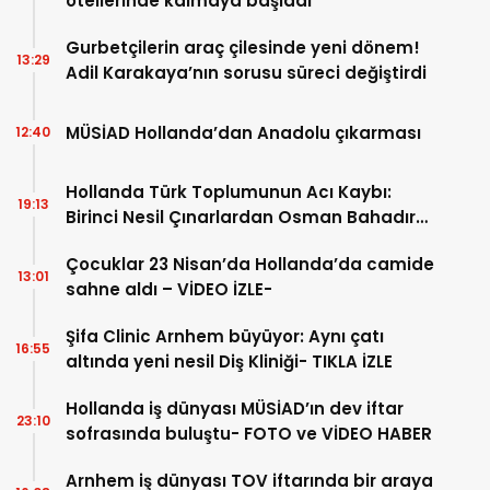
otellerinde kalmaya başladı
Gurbetçilerin araç çilesinde yeni dönem!
13:29
Adil Karakaya’nın sorusu süreci değiştirdi
MÜSİAD Hollanda’dan Anadolu çıkarması
12:40
Hollanda Türk Toplumunun Acı Kaybı:
19:13
Birinci Nesil Çınarlardan Osman Bahadır
Hakk’a uğurlandı
Çocuklar 23 Nisan’da Hollanda’da camide
13:01
sahne aldı – VİDEO İZLE-
Şifa Clinic Arnhem büyüyor: Aynı çatı
16:55
altında yeni nesil Diş Kliniği- TIKLA İZLE
Hollanda iş dünyası MÜSİAD’ın dev iftar
23:10
sofrasında buluştu- FOTO ve VİDEO HABER
Arnhem iş dünyası TOV iftarında bir araya