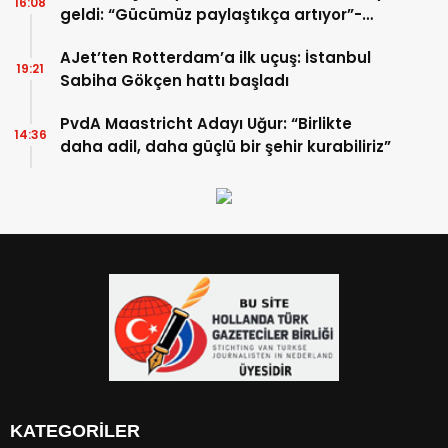
16:08
geldi: “Gücümüz paylaştıkça artıyor”-
TIKLA İZLE
AJet’ten Rotterdam’a ilk uçuş: İstanbul
19:21
Sabiha Gökçen hattı başladı
PvdA Maastricht Adayı Uğur: “Birlikte
14:36
daha adil, daha güçlü bir şehir kurabiliriz”
KATEGORİLER