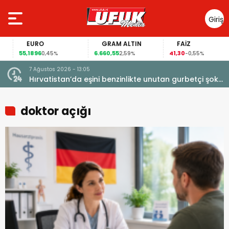
Giriş
Yap
EURO
GRAM ALTIN
FAİZ
55,1896
6.660,55
41,30
0,45%
2,59%
-0,55%
7 Ağustos 2026 - 13:05
ı
Hırvatistan’da eşini benzinlikte unutan gurbetçi şoke
oldu
doktor açığı