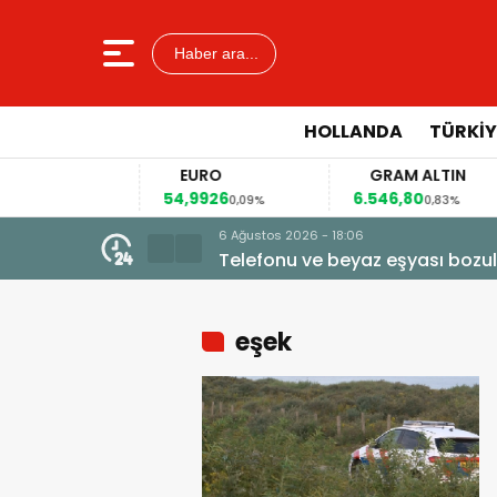
Haber ara...
HOLLANDA
TÜRKIY
R
EURO
GRAM ALTIN
1
54,9926
6.546,80
0,13%
0,09%
0,83%
6 Ağustos 2026 - 18:06
Telefonu ve beyaz eşyası bozul
eşek