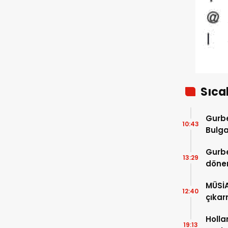
Sıca
Gurbe
10:43
Bulga
başla
Gurbe
13:29
dönem
sürec
MÜSİ
12:40
çıkar
Holla
19:13