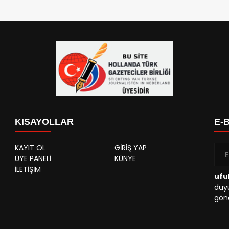
KISAYOLLAR
E-
KAYIT OL
GİRİŞ YAP
ÜYE PANELİ
KÜNYE
İLETİŞİM
ufu
duyu
gönd