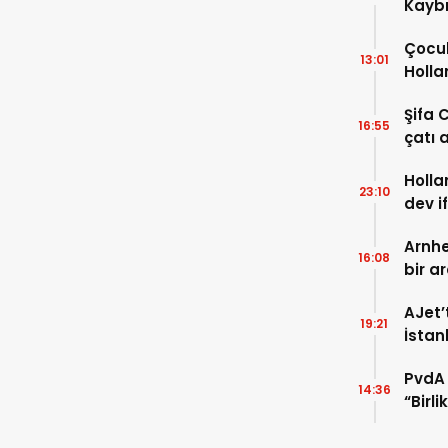
Kaybı
Osma
Çocuk
13:01
Holla
VİDEO
Şifa 
16:55
çatı a
TIKLA
Holla
23:10
dev i
FOTO
Arnhe
16:08
bir a
payla
AJet’
19:21
İstan
başla
PvdA 
14:36
“Birl
şehir 