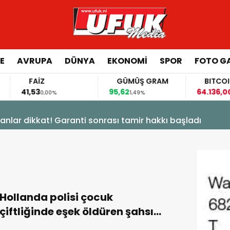
E
AVRUPA
DÜNYA
EKONOMI
SPOR
FOTO GA
FAİZ
GÜMÜŞ GRAM
BITCOIN
41,53
95,62
64.136,00
0,00%
1,49%
-0,
anlar dikkat! Garanti sonrası tamir hakkı başladı
Hollanda polisi çocuk
çiftliğinde eşek öldüren şahsı
arıyor