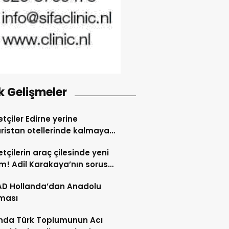
k Gelişmeler
tçiler Edirne yerine
ristan otellerinde kalmaya
dı
tçilerin araç çilesinde yeni
! Adil Karakaya’nın sorusu
i değiştirdi
AD Hollanda’dan Anadolu
ması
nda Türk Toplumunun Acı