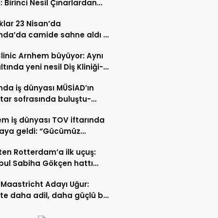
: Birinci Nesil Çınarlardan
n Bahadır Hakk’a uğurlandı
lar 23 Nisan’da
nda’da camide sahne aldı –
 İZLE-
Clinic Arnhem büyüyor: Aynı
ltında yeni nesil Diş Kliniği-
 İZLE
nda iş dünyası MÜSİAD’ın
ftar sofrasında buluştu-
 ve VİDEO HABER
m iş dünyası TOV iftarında
raya geldi: “Gücümüz
ştıkça artıyor”- TIKLA İZLE
ten Rotterdam’a ilk uçuş:
bul Sabiha Gökçen hattı
dı
Maastricht Adayı Uğur:
ikte daha adil, daha güçlü bir
kurabiliriz”