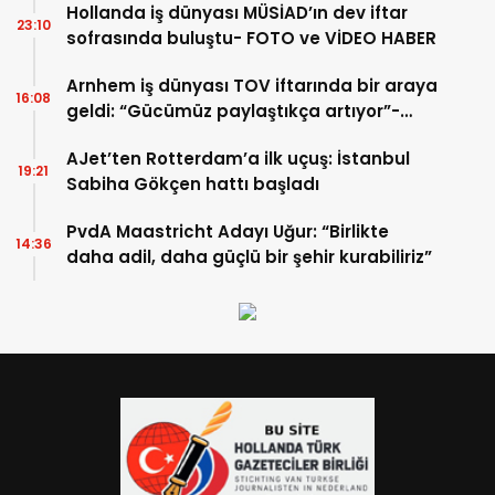
Hollanda iş dünyası MÜSİAD’ın dev iftar
23:10
sofrasında buluştu- FOTO ve VİDEO HABER
Arnhem iş dünyası TOV iftarında bir araya
16:08
geldi: “Gücümüz paylaştıkça artıyor”-
TIKLA İZLE
AJet’ten Rotterdam’a ilk uçuş: İstanbul
19:21
Sabiha Gökçen hattı başladı
PvdA Maastricht Adayı Uğur: “Birlikte
14:36
daha adil, daha güçlü bir şehir kurabiliriz”