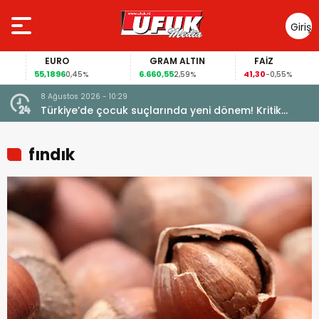
Giriş
Yap
EURO
GRAM ALTIN
FAİZ
55,1896
6.660,55
41,30
0,45%
2,59%
-0,55%
8 Ağustos 2026 - 10:29
Türkiye’de çocuk suçlarında yeni dönem! Kritik
maddeler kabul edildi
fındık