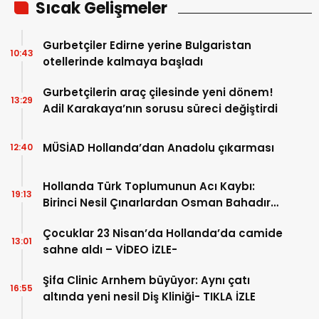
Sıcak Gelişmeler
Gurbetçiler Edirne yerine Bulgaristan
10:43
otellerinde kalmaya başladı
Gurbetçilerin araç çilesinde yeni dönem!
13:29
Adil Karakaya’nın sorusu süreci değiştirdi
MÜSİAD Hollanda’dan Anadolu çıkarması
12:40
Hollanda Türk Toplumunun Acı Kaybı:
19:13
Birinci Nesil Çınarlardan Osman Bahadır
Hakk’a uğurlandı
Çocuklar 23 Nisan’da Hollanda’da camide
13:01
sahne aldı – VİDEO İZLE-
Şifa Clinic Arnhem büyüyor: Aynı çatı
16:55
altında yeni nesil Diş Kliniği- TIKLA İZLE