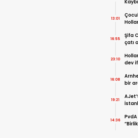
Kaybı
Osma
Çocuk
13:01
Holla
VİDEO
Şifa 
16:55
çatı a
TIKLA
Holla
23:10
dev i
FOTO
Arnhe
16:08
bir a
payla
AJet’
19:21
İstan
başla
PvdA 
14:36
“Birl
şehir 