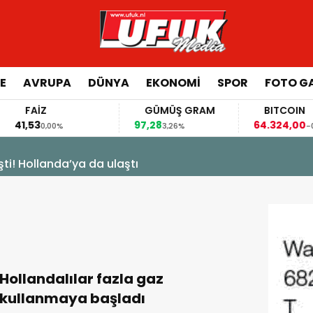
E
AVRUPA
DÜNYA
EKONOMI
SPOR
FOTO GA
FAİZ
GÜMÜŞ GRAM
BITCOIN
41,53
97,28
64.324,00
0,00%
3,26%
-0,11%
şti! Hollanda’ya da ulaştı
Hollandalılar fazla gaz
kullanmaya başladı