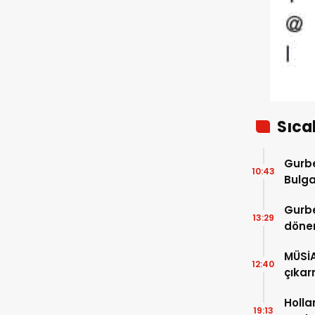
Sıca
Gurbe
10:43
Bulga
başla
Gurbe
13:29
dönem
sürec
MÜSİ
12:40
çıkar
Holla
19:13