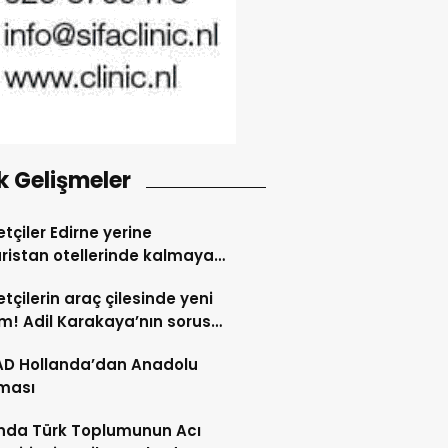
k Gelişmeler
tçiler Edirne yerine
ristan otellerinde kalmaya
dı
tçilerin araç çilesinde yeni
! Adil Karakaya’nın sorusu
i değiştirdi
AD Hollanda’dan Anadolu
ması
nda Türk Toplumunun Acı