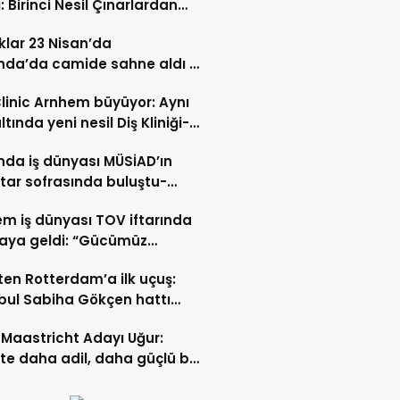
: Birinci Nesil Çınarlardan
n Bahadır Hakk’a uğurlandı
lar 23 Nisan’da
nda’da camide sahne aldı –
 İZLE-
Clinic Arnhem büyüyor: Aynı
ltında yeni nesil Diş Kliniği-
 İZLE
nda iş dünyası MÜSİAD’ın
ftar sofrasında buluştu-
 ve VİDEO HABER
m iş dünyası TOV iftarında
raya geldi: “Gücümüz
ştıkça artıyor”- TIKLA İZLE
ten Rotterdam’a ilk uçuş:
bul Sabiha Gökçen hattı
dı
Maastricht Adayı Uğur:
ikte daha adil, daha güçlü bir
kurabiliriz”