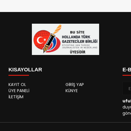
KISAYOLLAR
E-
KAYIT OL
GİRİŞ YAP
ÜYE PANELİ
KÜNYE
İLETİŞİM
ufu
duyu
gönd