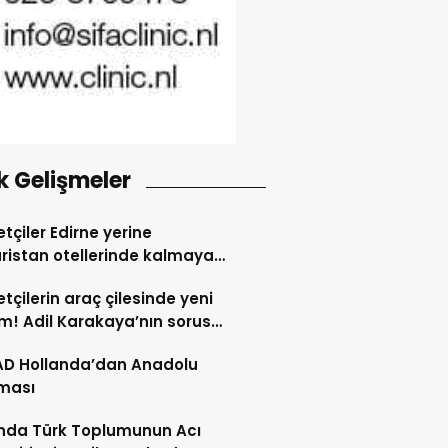
k Gelişmeler
tçiler Edirne yerine
ristan otellerinde kalmaya
dı
tçilerin araç çilesinde yeni
! Adil Karakaya’nın sorusu
i değiştirdi
AD Hollanda’dan Anadolu
ması
nda Türk Toplumunun Acı