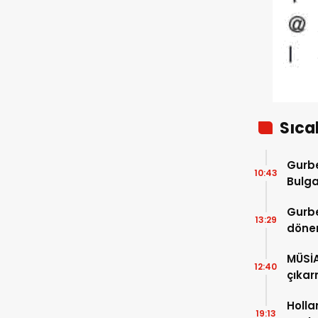
açıklaması
Sıca
Gurbe
10:43
Bulga
başla
Gurbe
13:29
dönem
sürec
MÜSİ
12:40
çıkar
Holla
19:13