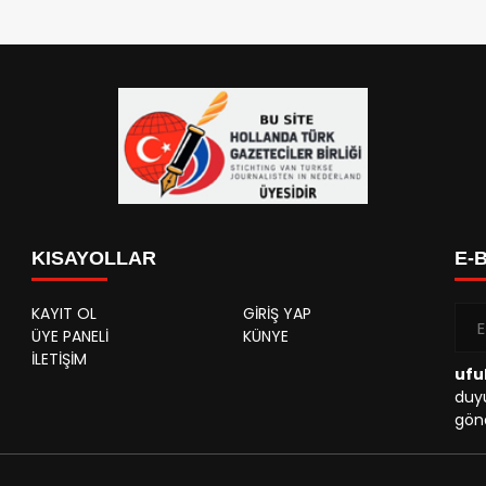
KISAYOLLAR
E-
KAYIT OL
GİRİŞ YAP
ÜYE PANELİ
KÜNYE
İLETİŞİM
ufu
duyu
gönd