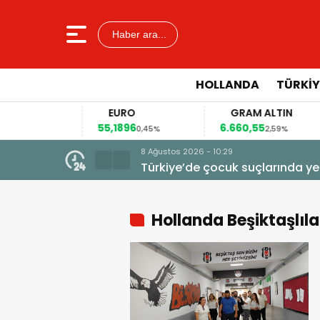
Haber ara...
HOLLANDA
TÜRKIY
R
EURO
GRAM ALTIN
55,1896
6.660,55
0,12%
0,45%
2,59%
8 Ağustos 2026 - 10:29
Türkiye’de çocuk suçlarında ye
Hollanda Beşiktaşlıla