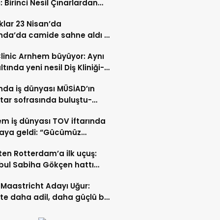
: Birinci Nesil Çınarlardan
n Bahadır Hakk’a uğurlandı
lar 23 Nisan’da
nda’da camide sahne aldı –
 İZLE-
Clinic Arnhem büyüyor: Aynı
ltında yeni nesil Diş Kliniği-
 İZLE
nda iş dünyası MÜSİAD’ın
ftar sofrasında buluştu-
 ve VİDEO HABER
m iş dünyası TOV iftarında
raya geldi: “Gücümüz
ştıkça artıyor”- TIKLA İZLE
ten Rotterdam’a ilk uçuş:
bul Sabiha Gökçen hattı
dı
Maastricht Adayı Uğur:
ikte daha adil, daha güçlü bir
kurabiliriz”