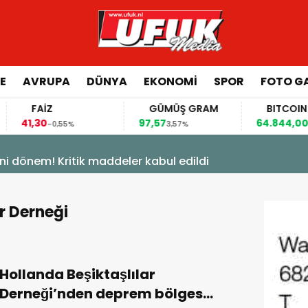
E
AVRUPA
DÜNYA
EKONOMI
SPOR
FOTO GA
FAİZ
GÜMÜŞ GRAM
BITCOIN
41,30
97,57
64.844,00
-0,55%
3,57%
0,70
ni dönem! Kritik maddeler kabul edildi
r Derneği
Hollanda Beşiktaşlılar
Derneği’nden deprem bölgesi