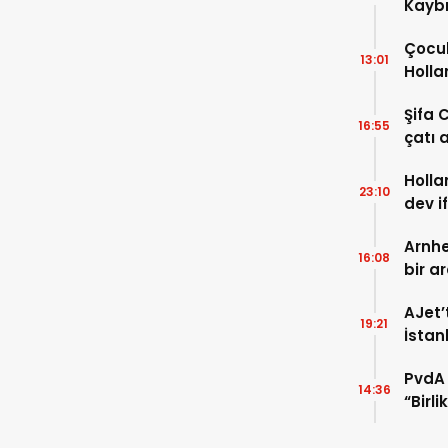
Kaybı
Osma
Çocuk
13:01
Holla
VİDEO
Şifa 
16:55
çatı a
TIKLA
Holla
23:10
dev i
FOTO
Arnhe
16:08
bir a
payla
AJet’
19:21
İstan
başla
PvdA 
14:36
“Birl
şehir 