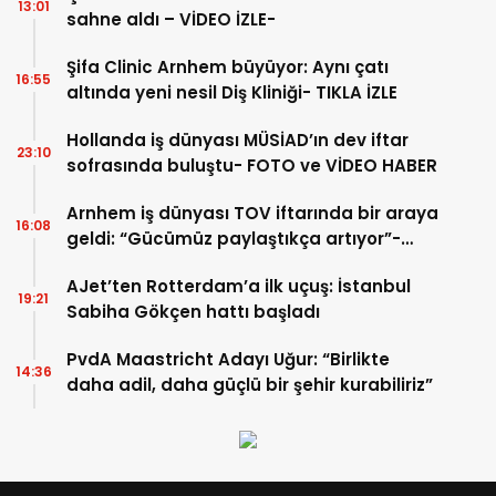
13:01
sahne aldı – VİDEO İZLE-
Şifa Clinic Arnhem büyüyor: Aynı çatı
16:55
altında yeni nesil Diş Kliniği- TIKLA İZLE
Hollanda iş dünyası MÜSİAD’ın dev iftar
23:10
sofrasında buluştu- FOTO ve VİDEO HABER
Arnhem iş dünyası TOV iftarında bir araya
16:08
geldi: “Gücümüz paylaştıkça artıyor”-
TIKLA İZLE
AJet’ten Rotterdam’a ilk uçuş: İstanbul
19:21
Sabiha Gökçen hattı başladı
PvdA Maastricht Adayı Uğur: “Birlikte
14:36
daha adil, daha güçlü bir şehir kurabiliriz”