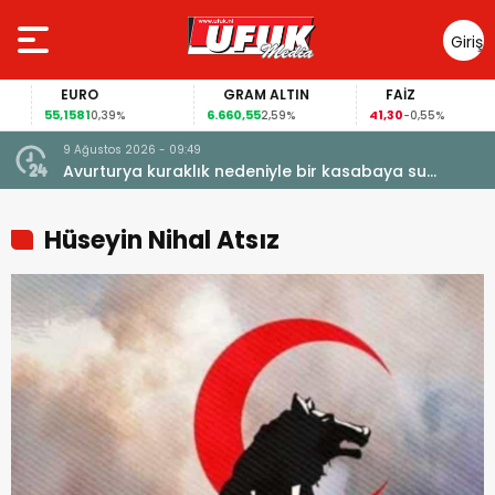
Giriş
Yap
EURO
GRAM ALTIN
FAİZ
55,1581
6.660,55
41,30
0,39%
2,59%
-0,55%
9 Ağustos 2026 - 09:49
Avurturya kuraklık nedeniyle bir kasabaya su
vermeyi durdurdu
Hüseyin Nihal Atsız