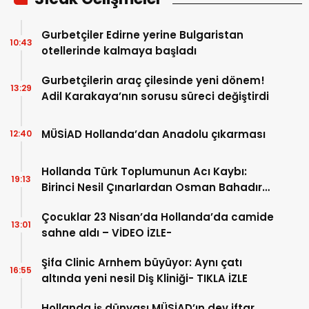
Gurbetçiler Edirne yerine Bulgaristan
10:43
otellerinde kalmaya başladı
Gurbetçilerin araç çilesinde yeni dönem!
13:29
Adil Karakaya’nın sorusu süreci değiştirdi
MÜSİAD Hollanda’dan Anadolu çıkarması
12:40
Hollanda Türk Toplumunun Acı Kaybı:
19:13
Birinci Nesil Çınarlardan Osman Bahadır
Hakk’a uğurlandı
Çocuklar 23 Nisan’da Hollanda’da camide
13:01
sahne aldı – VİDEO İZLE-
Şifa Clinic Arnhem büyüyor: Aynı çatı
16:55
altında yeni nesil Diş Kliniği- TIKLA İZLE
Hollanda iş dünyası MÜSİAD’ın dev iftar