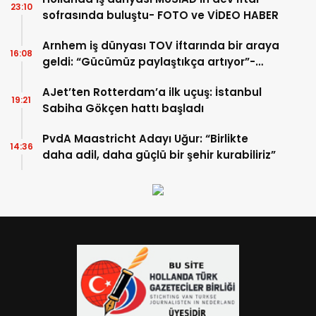
23:10
sofrasında buluştu- FOTO ve VİDEO HABER
Arnhem iş dünyası TOV iftarında bir araya
16:08
geldi: “Gücümüz paylaştıkça artıyor”-
TIKLA İZLE
AJet’ten Rotterdam’a ilk uçuş: İstanbul
19:21
Sabiha Gökçen hattı başladı
PvdA Maastricht Adayı Uğur: “Birlikte
14:36
daha adil, daha güçlü bir şehir kurabiliriz”