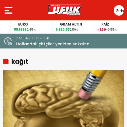
Giriş
Yap
EURO
GRAM ALTIN
FAİZ
55,1896
6.660,55
41,30
0,45%
2,59%
-0,55%
7 Ağustos 2026 - 10:41
çi şoke
Hollandalı çiftçiler yeniden sokakta
kağıt