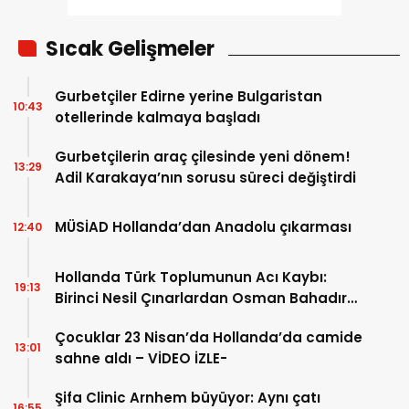
Sıcak Gelişmeler
Gurbetçiler Edirne yerine Bulgaristan
10:43
otellerinde kalmaya başladı
Gurbetçilerin araç çilesinde yeni dönem!
13:29
Adil Karakaya’nın sorusu süreci değiştirdi
MÜSİAD Hollanda’dan Anadolu çıkarması
12:40
Hollanda Türk Toplumunun Acı Kaybı:
19:13
Birinci Nesil Çınarlardan Osman Bahadır
Hakk’a uğurlandı
Çocuklar 23 Nisan’da Hollanda’da camide
13:01
sahne aldı – VİDEO İZLE-
Şifa Clinic Arnhem büyüyor: Aynı çatı
16:55