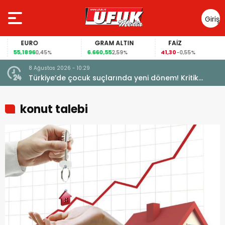
Giriş
Yap
EURO
GRAM ALTIN
FAİZ
55,1896
6.660,55
41,30
0,45%
2,59%
-0,55%
8 Ağustos 2026 - 10:29
Türkiye’de çocuk suçlarında yeni dönem! Kritik
maddeler kabul edildi
konut talebi