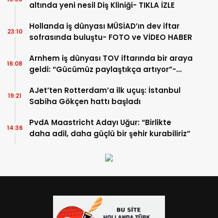
altında yeni nesil Diş Kliniği- TIKLA İZLE
Hollanda iş dünyası MÜSİAD’ın dev iftar
23:10
sofrasında buluştu- FOTO ve VİDEO HABER
Arnhem iş dünyası TOV iftarında bir araya
16:08
geldi: “Gücümüz paylaştıkça artıyor”-
TIKLA İZLE
AJet’ten Rotterdam’a ilk uçuş: İstanbul
19:21
Sabiha Gökçen hattı başladı
PvdA Maastricht Adayı Uğur: “Birlikte
14:36
daha adil, daha güçlü bir şehir kurabiliriz”