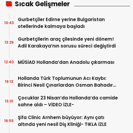
Sıcak Gelişmeler
Gurbetçiler Edirne yerine Bulgaristan
10:43
otellerinde kalmaya başladı
Gurbetçilerin araç çilesinde yeni dönem!
13:29
Adil Karakaya’nın sorusu süreci değiştirdi
MÜSİAD Hollanda’dan Anadolu çıkarması
12:40
Hollanda Türk Toplumunun Acı Kaybı:
19:13
Birinci Nesil Çınarlardan Osman Bahadır
Hakk’a uğurlandı
Çocuklar 23 Nisan’da Hollanda’da camide
13:01
sahne aldı – VİDEO İZLE-
Şifa Clinic Arnhem büyüyor: Aynı çatı
16:55
altında yeni nesil Diş Kliniği- TIKLA İZLE