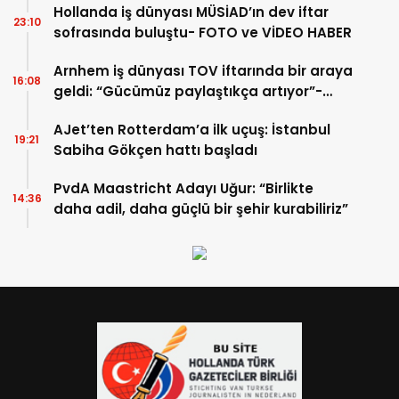
Hollanda iş dünyası MÜSİAD’ın dev iftar
23:10
sofrasında buluştu- FOTO ve VİDEO HABER
Arnhem iş dünyası TOV iftarında bir araya
16:08
geldi: “Gücümüz paylaştıkça artıyor”-
TIKLA İZLE
AJet’ten Rotterdam’a ilk uçuş: İstanbul
19:21
Sabiha Gökçen hattı başladı
PvdA Maastricht Adayı Uğur: “Birlikte
14:36
daha adil, daha güçlü bir şehir kurabiliriz”