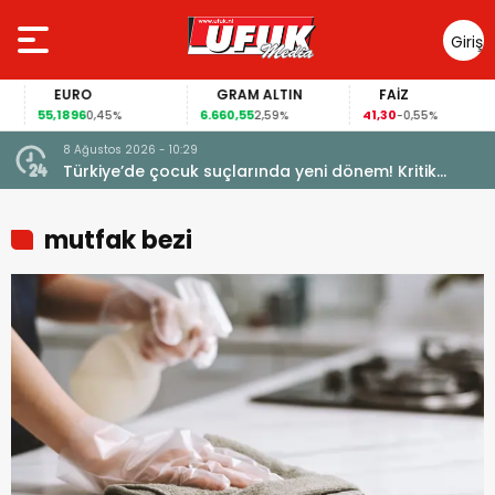
Giriş
Yap
EURO
GRAM ALTIN
FAİZ
55,1896
6.660,55
41,30
0,45%
2,59%
-0,55%
8 Ağustos 2026 - 10:29
Türkiye’de çocuk suçlarında yeni dönem! Kritik
maddeler kabul edildi
mutfak bezi