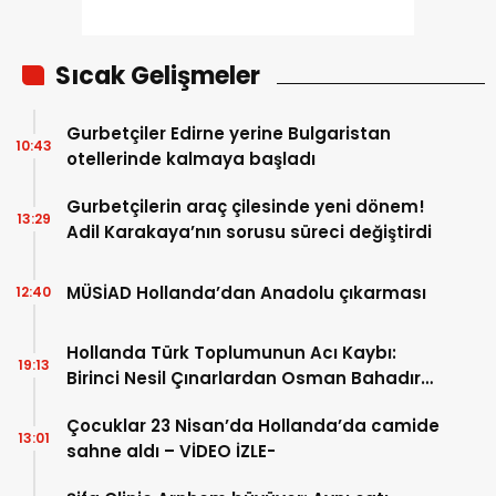
Sıcak Gelişmeler
Gurbetçiler Edirne yerine Bulgaristan
10:43
otellerinde kalmaya başladı
Gurbetçilerin araç çilesinde yeni dönem!
13:29
Adil Karakaya’nın sorusu süreci değiştirdi
MÜSİAD Hollanda’dan Anadolu çıkarması
12:40
Hollanda Türk Toplumunun Acı Kaybı:
19:13
Birinci Nesil Çınarlardan Osman Bahadır
Hakk’a uğurlandı
Çocuklar 23 Nisan’da Hollanda’da camide
13:01
sahne aldı – VİDEO İZLE-