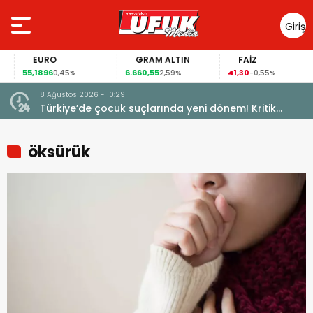
Giriş
Yap
EURO
GRAM ALTIN
FAİZ
55,1896
6.660,55
41,30
0,45%
2,59%
-0,55%
8 Ağustos 2026 - 10:29
Türkiye’de çocuk suçlarında yeni dönem! Kritik
maddeler kabul edildi
öksürük