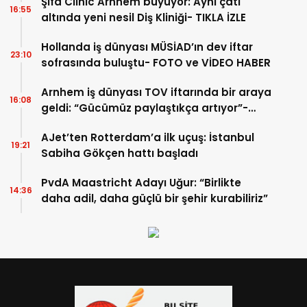
Şifa Clinic Arnhem büyüyor: Aynı çatı
16:55
altında yeni nesil Diş Kliniği- TIKLA İZLE
Hollanda iş dünyası MÜSİAD’ın dev iftar
23:10
sofrasında buluştu- FOTO ve VİDEO HABER
Arnhem iş dünyası TOV iftarında bir araya
16:08
geldi: “Gücümüz paylaştıkça artıyor”-
TIKLA İZLE
AJet’ten Rotterdam’a ilk uçuş: İstanbul
19:21
Sabiha Gökçen hattı başladı
PvdA Maastricht Adayı Uğur: “Birlikte
14:36
daha adil, daha güçlü bir şehir kurabiliriz”