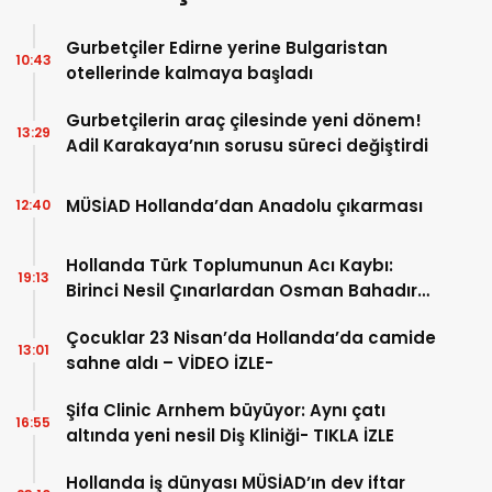
Gurbetçiler Edirne yerine Bulgaristan
10:43
otellerinde kalmaya başladı
Gurbetçilerin araç çilesinde yeni dönem!
13:29
Adil Karakaya’nın sorusu süreci değiştirdi
MÜSİAD Hollanda’dan Anadolu çıkarması
12:40
Hollanda Türk Toplumunun Acı Kaybı:
19:13
Birinci Nesil Çınarlardan Osman Bahadır
Hakk’a uğurlandı
Çocuklar 23 Nisan’da Hollanda’da camide
13:01
sahne aldı – VİDEO İZLE-
Şifa Clinic Arnhem büyüyor: Aynı çatı
16:55
altında yeni nesil Diş Kliniği- TIKLA İZLE
Hollanda iş dünyası MÜSİAD’ın dev iftar