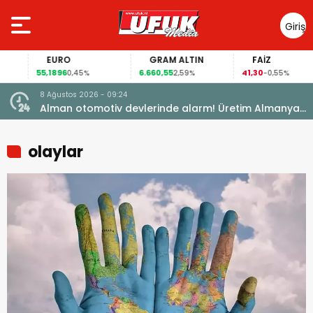
Giriş
Yap
EURO
GRAM ALTIN
FAİZ
55,1896
6.660,55
41,30
0,45%
2,59%
-0,55%
8 Ağustos 2026 - 09:24
k
Alman otomotiv devlerinde alarm! Üretim Almanya
dışına kayıyor
olaylar