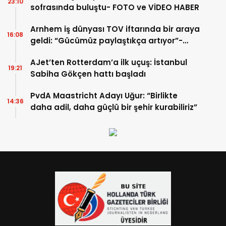
23:10
sofrasında buluştu- FOTO ve VİDEO HABER
Arnhem iş dünyası TOV iftarında bir araya
16:08
geldi: “Gücümüz paylaştıkça artıyor”-
TIKLA İZLE
AJet’ten Rotterdam’a ilk uçuş: İstanbul
19:21
Sabiha Gökçen hattı başladı
PvdA Maastricht Adayı Uğur: “Birlikte
14:36
daha adil, daha güçlü bir şehir kurabiliriz”