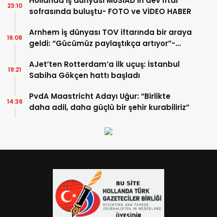
Hollanda iş dünyası MÜSİAD’ın dev iftar
23:10
sofrasında buluştu- FOTO ve VİDEO HABER
Arnhem iş dünyası TOV iftarında bir araya
16:08
geldi: “Gücümüz paylaştıkça artıyor”-
TIKLA İZLE
AJet’ten Rotterdam’a ilk uçuş: İstanbul
19:21
Sabiha Gökçen hattı başladı
PvdA Maastricht Adayı Uğur: “Birlikte
14:36
daha adil, daha güçlü bir şehir kurabiliriz”