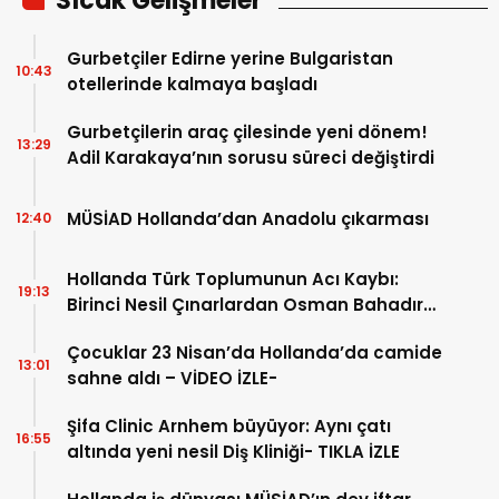
Sıcak Gelişmeler
Gurbetçiler Edirne yerine Bulgaristan
10:43
otellerinde kalmaya başladı
Gurbetçilerin araç çilesinde yeni dönem!
13:29
Adil Karakaya’nın sorusu süreci değiştirdi
MÜSİAD Hollanda’dan Anadolu çıkarması
12:40
Hollanda Türk Toplumunun Acı Kaybı:
19:13
Birinci Nesil Çınarlardan Osman Bahadır
Hakk’a uğurlandı
Çocuklar 23 Nisan’da Hollanda’da camide
13:01
sahne aldı – VİDEO İZLE-
Şifa Clinic Arnhem büyüyor: Aynı çatı
16:55
altında yeni nesil Diş Kliniği- TIKLA İZLE