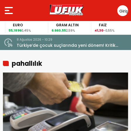
Giriş
Yap
EURO
GRAM ALTIN
FAİZ
55,1896
6.660,55
41,30
0,45%
2,59%
-0,55%
8 Ağustos 2026 - 10:29
Türkiye’de çocuk suçlarında yeni dönem! Kritik
maddeler kabul edildi
pahallılık