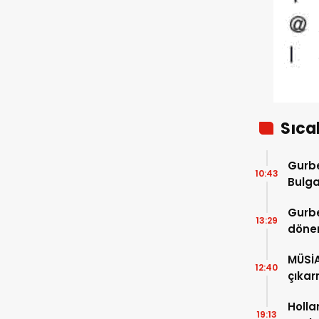
kesiliyor
Sıca
Gurbe
10:43
Bulga
başla
Gurbe
13:29
dönem
sürec
MÜSİ
12:40
çıkar
Holla
19:13