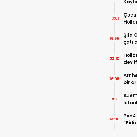
Kaybı
Osma
Çocuk
13:01
Holla
VİDEO
Şifa 
16:55
çatı a
TIKLA
Holla
23:10
dev i
FOTO
Arnhe
16:08
bir a
payla
AJet’
19:21
İstan
başla
PvdA 
14:36
“Birl
şehir 