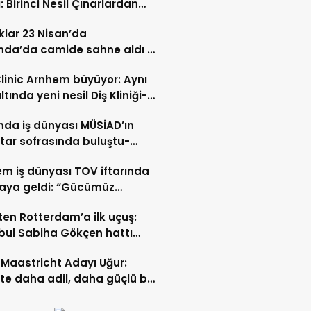
: Birinci Nesil Çınarlardan
n Bahadır Hakk’a uğurlandı
lar 23 Nisan’da
nda’da camide sahne aldı –
 İZLE-
Clinic Arnhem büyüyor: Aynı
ltında yeni nesil Diş Kliniği-
 İZLE
nda iş dünyası MÜSİAD’ın
ftar sofrasında buluştu-
 ve VİDEO HABER
m iş dünyası TOV iftarında
raya geldi: “Gücümüz
ştıkça artıyor”- TIKLA İZLE
ten Rotterdam’a ilk uçuş:
bul Sabiha Gökçen hattı
dı
Maastricht Adayı Uğur:
ikte daha adil, daha güçlü bir
kurabiliriz”