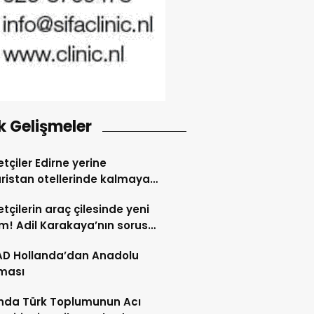
k Gelişmeler
tçiler Edirne yerine
ristan otellerinde kalmaya
dı
tçilerin araç çilesinde yeni
! Adil Karakaya’nın sorusu
i değiştirdi
AD Hollanda’dan Anadolu
ması
nda Türk Toplumunun Acı