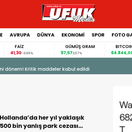
E
AVRUPA
DÜNYA
EKONOMI
SPOR
FOTO GA
FAİZ
GÜMÜŞ GRAM
BITCOIN
41,30
97,57
64.844,00
-0,55%
3,57%
0,7
ni dönem! Kritik maddeler kabul edildi
Hollanda’da her yıl yaklaşık
500 bin yanlış park cezası