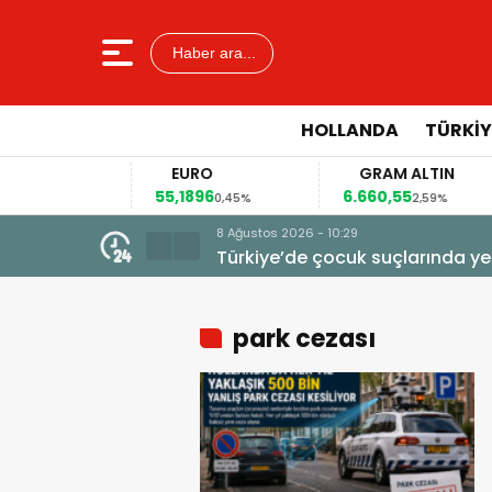
Haber ara...
HOLLANDA
TÜRKIY
R
EURO
GRAM ALTIN
55,1896
6.660,55
0,12%
0,45%
2,59%
8 Ağustos 2026 - 10:29
Türkiye’de çocuk suçlarında ye
park cezası