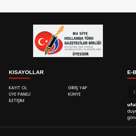
KISAYOLLAR
E-
KAYIT OL
GİRİŞ YAP
ÜYE PANELİ
KÜNYE
İLETİŞİM
ufu
duyu
gönd