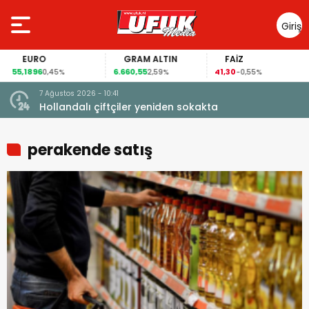
Giriş
Yap
EURO
GRAM ALTIN
FAİZ
55,1896
6.660,55
41,30
0,45%
2,59%
-0,55%
7 Ağustos 2026 - 10:41
çi şoke
Hollandalı çiftçiler yeniden sokakta
perakende satış