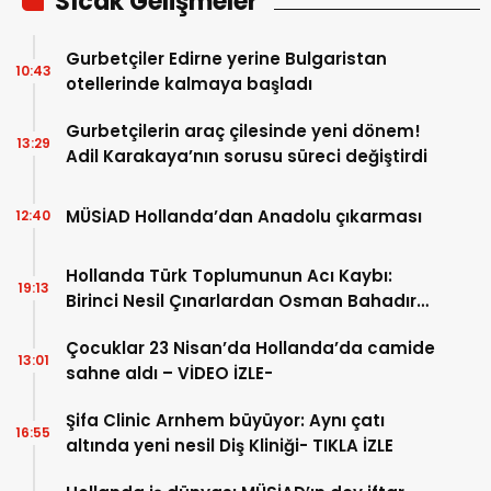
Sıcak Gelişmeler
Gurbetçiler Edirne yerine Bulgaristan
10:43
otellerinde kalmaya başladı
Gurbetçilerin araç çilesinde yeni dönem!
13:29
Adil Karakaya’nın sorusu süreci değiştirdi
MÜSİAD Hollanda’dan Anadolu çıkarması
12:40
Hollanda Türk Toplumunun Acı Kaybı:
19:13
Birinci Nesil Çınarlardan Osman Bahadır
Hakk’a uğurlandı
Çocuklar 23 Nisan’da Hollanda’da camide
13:01
sahne aldı – VİDEO İZLE-
Şifa Clinic Arnhem büyüyor: Aynı çatı
16:55
altında yeni nesil Diş Kliniği- TIKLA İZLE