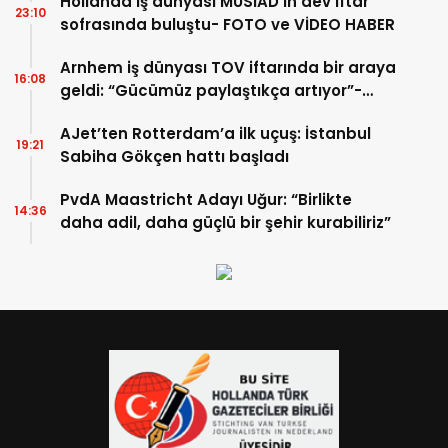
Hollanda iş dünyası MÜSİAD’ın dev iftar
23:10
sofrasında buluştu- FOTO ve VİDEO HABER
Arnhem iş dünyası TOV iftarında bir araya
16:08
geldi: “Gücümüz paylaştıkça artıyor”-
TIKLA İZLE
AJet’ten Rotterdam’a ilk uçuş: İstanbul
19:21
Sabiha Gökçen hattı başladı
PvdA Maastricht Adayı Uğur: “Birlikte
14:36
daha adil, daha güçlü bir şehir kurabiliriz”