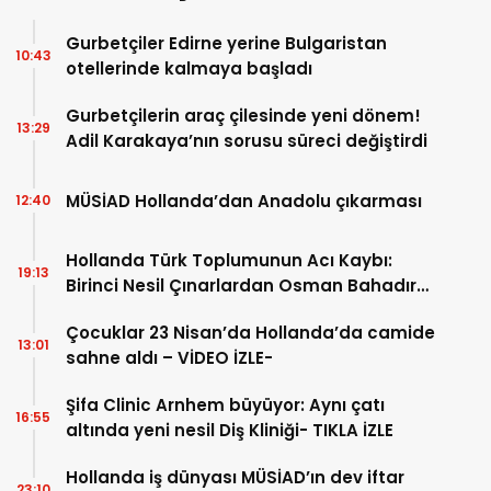
Gurbetçiler Edirne yerine Bulgaristan
10:43
otellerinde kalmaya başladı
Gurbetçilerin araç çilesinde yeni dönem!
13:29
Adil Karakaya’nın sorusu süreci değiştirdi
MÜSİAD Hollanda’dan Anadolu çıkarması
12:40
Hollanda Türk Toplumunun Acı Kaybı:
19:13
Birinci Nesil Çınarlardan Osman Bahadır
Hakk’a uğurlandı
Çocuklar 23 Nisan’da Hollanda’da camide
13:01
sahne aldı – VİDEO İZLE-
Şifa Clinic Arnhem büyüyor: Aynı çatı
16:55
altında yeni nesil Diş Kliniği- TIKLA İZLE
Hollanda iş dünyası MÜSİAD’ın dev iftar
23:10