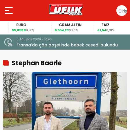
Giriş
Yap
EURO
GRAM ALTIN
FAİZ
55,0588
6.554,23
41,54
0,12%
0,90%
0,31%
5 Ağustos 2026 - 10:46
a
Fransa’da çöp poşetinde bebek cesedi bulundu
Stephan Baarle