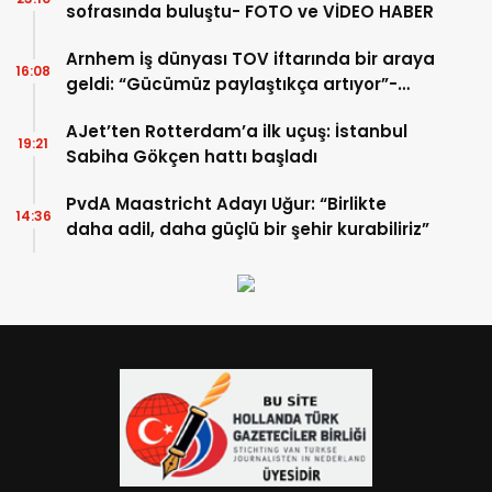
sofrasında buluştu- FOTO ve VİDEO HABER
Arnhem iş dünyası TOV iftarında bir araya
16:08
geldi: “Gücümüz paylaştıkça artıyor”-
TIKLA İZLE
AJet’ten Rotterdam’a ilk uçuş: İstanbul
19:21
Sabiha Gökçen hattı başladı
PvdA Maastricht Adayı Uğur: “Birlikte
14:36
daha adil, daha güçlü bir şehir kurabiliriz”